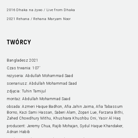
2016 Dhaka na żywo / Live from Dhaka
2021 Rehana / Rehana Maryam Noor
TWÓRCY
Bangladesz 2021
Czas trwania:
107’
reżyseria:
Abdullah Mohammad Saad
scenariusz:
Abdullah Mohammad Saad
zdjęcia:
Tuhin Tamijul
montaż:
Abdullah Mohammad Saad
obsada:
Azmeri Haque Badhon, Afia Jahin Jaima, Afia Tabassum
Borno, Kazi Sami Hassan, Saberi Alam, Zopari Lue, Farzana Bithi,
Zahed Chowdhury Mithu, Khushiara Khushbu Oni, Yasir Al Haq
producent:
Jeremy Chua, Rajib Mohajan, Sydul Haque Khandaker,
Adnan Habib