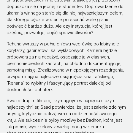
dnia jest świadkiem molestowania, jakiego jej przełożony
dopuszcza się na jednej ze studentek. Doprowadzenie do
ukarania winnego stanie się dla niej najważniejszym celem,
dla którego będzie w stanie przesunąć wiele granic i
poświęcić bardzo dużo. Ale czy instytucja, której jest
częścią, pozwoli jej dojść sprawiedliwości?
Rehana wyruszy w pełną gniewu wędrówkę po labiryncie
korytarzy, gabinetów i sal wykładowych. Kamera będzie
próbowała za nią nadążyć, osaczając ją w ciasnych,
ciemnoniebieskich kadrach, na chłodno dokumentując jej
samotną misję. Zrealizowana w niepokojącym rozedrganiu,
przypominająca najlepsze osiągnięcia kina irańskiego,
"Rehana" to wybitny i fascynujący portret dalekiej od
doskonałości bohaterki.
Swoim drugim filmem, trzymającym w napięciu niczym
najlepszy thriller, Saad potwierdza, że jest szalenie zdolnym
artystą, krytycznie patrzącym na codzienność swojego
kraju. Ale sukces nie byłby możliwy bez Badhon, która jest
jak pocisk, wystrzelony z wielką mocą w kierunku