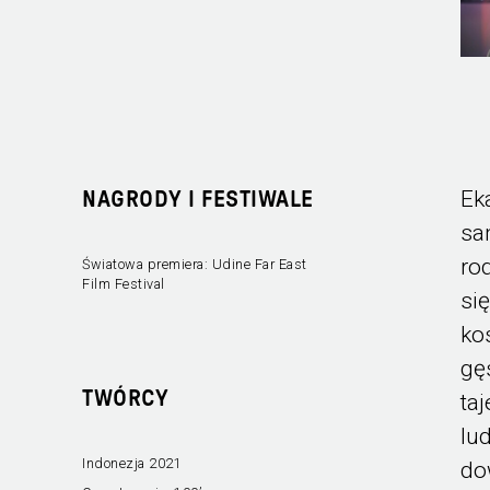
Ek
NAGRODY I FESTIWALE
sa
ro
Światowa premiera: Udine Far East
Film Festival
si
ko
gę
TWÓRCY
ta
lu
Indonezja 2021
do