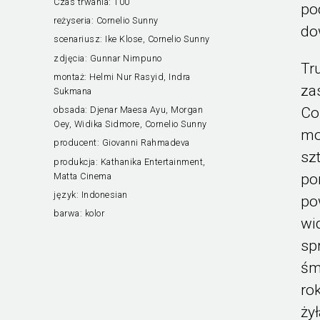
Czas trwania:
100’
po
reżyseria:
Cornelio Sunny
do
scenariusz:
Ike Klose, Cornelio Sunny
zdjęcia:
Gunnar Nimpuno
Tr
montaż:
Helmi Nur Rasyid, Indra
za
Sukmana
Co
obsada:
Djenar Maesa Ayu, Morgan
Oey, Widika Sidmore, Cornelio Sunny
mo
producent:
Giovanni Rahmadeva
sz
produkcja:
Kathanika Entertainment,
Matta Cinema
po
język:
Indonesian
po
barwa:
kolor
wi
sp
śm
ro
ży