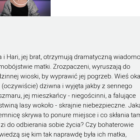
a i Hari, jej brat, otrzymują dramatyczną wiadom
mobójstwie matki. Zrozpaczeni, wyruszają do
dzinnej wioski, by wyprawić jej pogrzeb. Wieś ok
ę (oczywiście) dziwna i wyjęta jakby z sennego
szmaru, jej mieszkańcy - niegościnni, a falujące
stwiną lasy wokoło - skrajnie niebezpieczne. Jak
jemnicę skrywa to ponure miejsce i co skłania ta
dzi do odbierania sobie życia? Czy bohaterowie
wiedzą się kim tak naprawdę była ich matka,