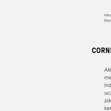
teks
Mar
CORN
Ak
me
In
uc
zd
ka