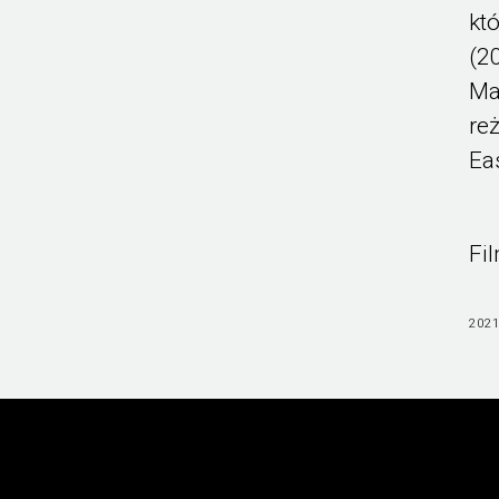
kt
(2
Ma
re
Ea
Fi
2021