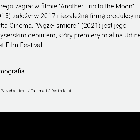
órego zagrał w filmie "Another Trip to the Moon"
015) założył w 2017 niezależną firmę produkcyjn
tta Cinema. "Węzeł śmierci" (2021) jest jego
żyserskim debiutem, który premierę miał na Udin
st Film Festival.
lmografia:
 Węzeł śmierci / Tali mati / Death knot