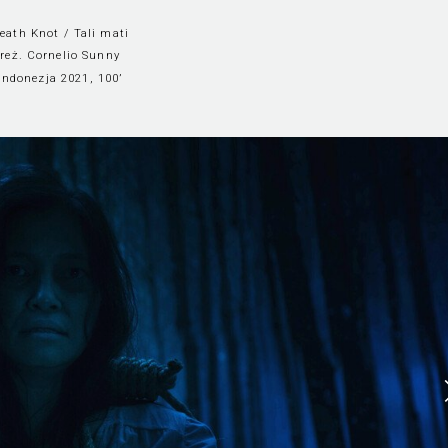
eath Knot / Tali mati
reż. Cornelio Sunny
Indonezja 2021, 100’