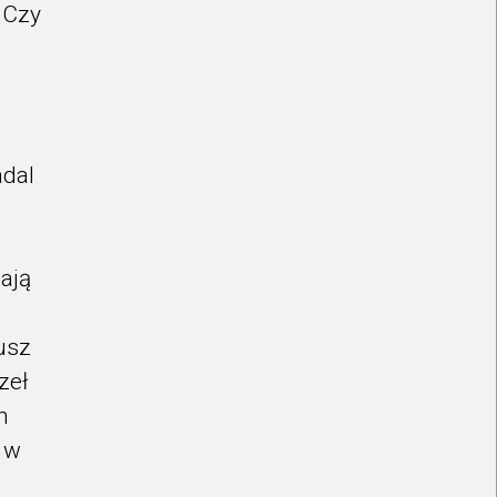
 Czy
adal
ają
usz
zeł
m
 w