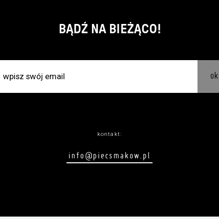
BĄDŹ NA BIEŻĄCO!
ok
kontakt:
info@piecsmakow.pl