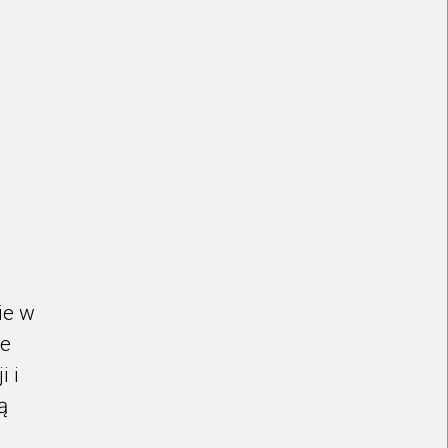
ie w
ie
i i
ą