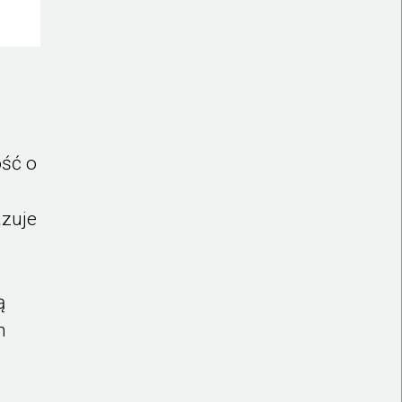
ość o
azuje
ą
m