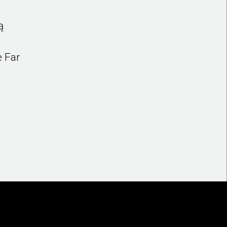
ą
e Far