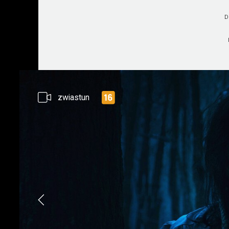
D
zwiastun