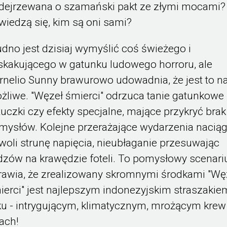
dejrzewana o szamański pakt ze złymi mocami?
wiedzą się, kim są oni sami?
udno jest dzisiaj wymyślić coś świeżego i
skakującego w gatunku ludowego horroru, ale
rnelio Sunny brawurowo udowadnia, że jest to n
żliwe. "Węzeł śmierci" odrzuca tanie gatunkowe
tuczki czy efekty specjalne, mające przykryć brak
mysłów. Kolejne przerażające wydarzenia naciąg
woli strunę napięcia, nieubłaganie przesuwając
dzów na krawędzie foteli. To pomysłowy scenari
rawia, że zrealizowany skromnymi środkami "Wę
ierci" jest najlepszym indonezyjskim straszakie
ku - intrygującym, klimatycznym, mrożącym krew
łach!