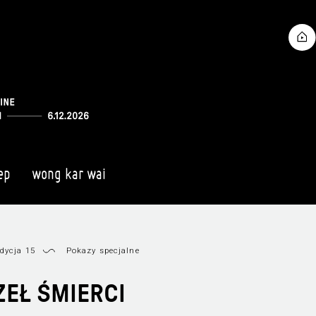
ep
wong kar wai
dycja 15
Pokazy specjalne
EŁ ŚMIERCI