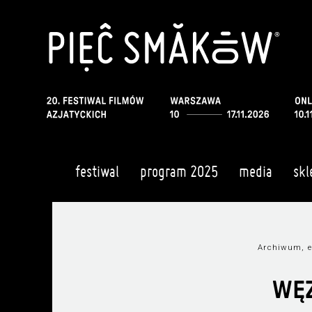
festiwal
program 2025
media
skl
Archiwum, e
WĘZ