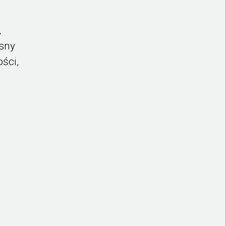
,
osny
ści,