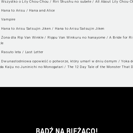
 Wszystko o Lily Chou-Chou / Riri Shushu no subete / All About Lily Chou-
 Hana to Arisu / Hana and Alice
 Vampire
 Hana to Arisu Satsujin Jiken / Hana to Arisu Satsujin Jiken
 Żona dla Rip Van Winkle / Rippu Van Winkuru no hanayome / A Bride for R
le
 Rasuto leta / Last Letter
 Dwunastodniowa opowieść o potworze, który umarł w dniu ósmym / Yoka d
da Kaiju no Juninichi no Monogatari / The 12 Day Tale of the Monster That D
BĄDŹ NA BIEŻĄCO!