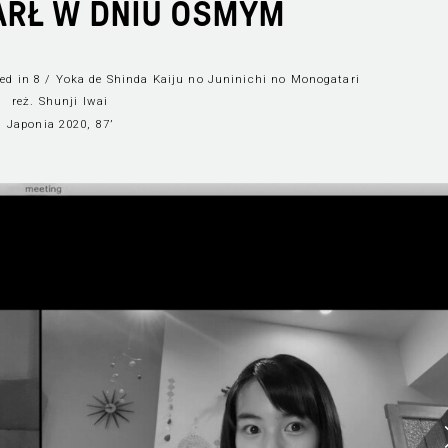
ARŁ W DNIU ÓSMYM
ied in 8 / Yoka de Shinda Kaiju no Juninichi no Monogatari
reż. Shunji Iwai
Japonia 2020, 87’