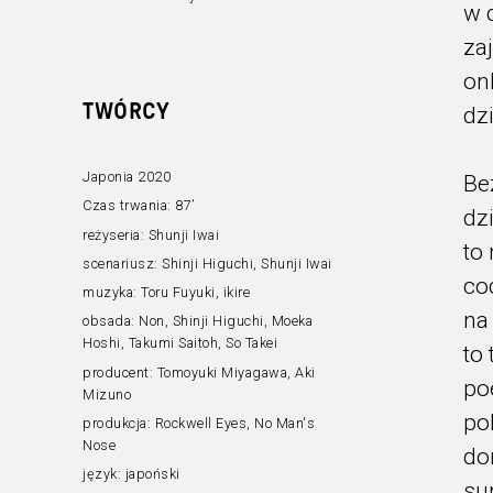
w 
za
on
TWÓRCY
dz
Japonia 2020
Be
Czas trwania:
87’
dz
reżyseria:
Shunji Iwai
to
scenariusz:
Shinji Higuchi, Shunji Iwai
co
muzyka:
Toru Fuyuki, ikire
na
obsada:
Non, Shinji Higuchi, Moeka
Hoshi, Takumi Saitoh, So Takei
to
producent:
Tomoyuki Miyagawa, Aki
po
Mizuno
po
produkcja:
Rockwell Eyes, No Man's
Nose
do
język:
japoński
su