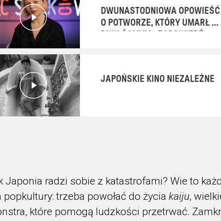
DWUNASTODNIOWA OPOWIEŚĆ
O POTWORZE, KTÓRY UMARŁ W
DNIU ÓSMYM - ZAPOWIEDŹ
JAPOŃSKIE KINO NIEZALEŻNE
k Japonia radzi sobie z katastrofami? Wie to każ
n popkultury: trzeba powołać do życia
kaiju
, wielk
nstra, które pomogą ludzkości przetrwać. Zamkn