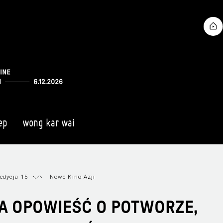
ep
wong kar wai
edycja 15
Nowe Kino Azji
 OPOWIEŚĆ O POTWORZE,