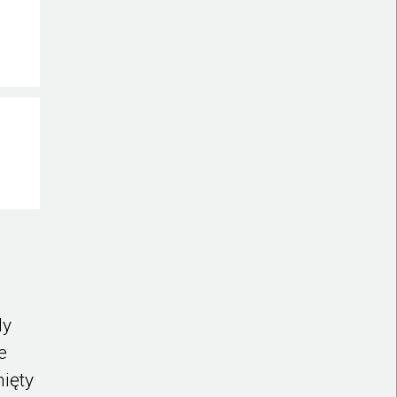
dy
ie
ięty