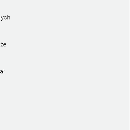
nych
kże
ał