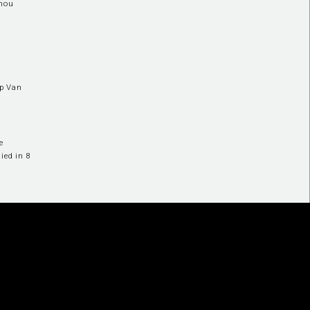
Chou
ip Van
e
ied in 8