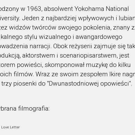
odzony w 1963, absolwent Yokohama National
iversity. Jeden z najbardziej wpływowych i lubia
zez widzów twórców swojego pokolenia, znany z
ikalnego stylu wizualnego i awangardowego
owadzenia narracji. Obok reżyserii zajmuje się ta
odukcją, aktorstwem i scenariopisarstwem, jest
torem powieści, skomponował muzykę do kilku
oich filmów. Wraz ze swoim zespołem Ikire nagr
ż trzy piosenki do "Dwunastodniowej opowieści".
brana filmografia:
 Love Letter