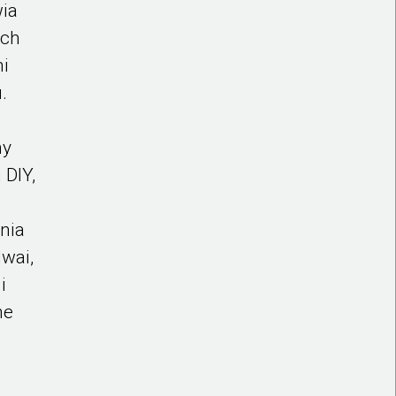
ia
ych
mi
u.
ny
 DIY,
nia
Iwai,
i
ne