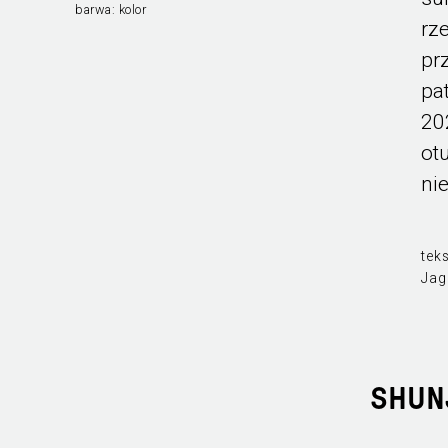
barwa:
kolor
rz
pr
pa
20
ot
ni
teks
Jag
SHUNJ