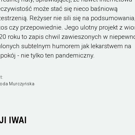
eczywistość może stać się nieco baśniową
zestrzenią. Reżyser nie sili się na podsumowania
tos czy przepowiednie. Jego ulotny projekt z wi
20 roku to zapis chwil zawieszonych w niepewno
ulonych subtelnym humorem jak lekarstwem na
epokój - nie tylko ten pandemiczny.
t:
oda Murczyńska
I IWAI