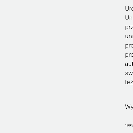
Ur
Un
pr
un
pr
pr
au
sw
te
Wy
1995