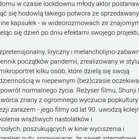
domu w czasie lockdownu młody aktor postanaw
jąć się hodowlą takiego potwora ze sprzedawan
line kapsułek - w wideorozmowach ze znajomy
ieląc się dzień po dniu efektami swojego projekt
zpretensjonalny, liryczny i melancholijno-zabaw
iennik początków pandemii, zrealizowany w stylu
 mikroportret kilku osób, które dzielą się swoją
dziennością w niepewnym (bez)czasie oczekiwa
 powrót normalnego życia. Reżyser filmu, Shunji 
 twórca znany z ogromnego wyczucia popkultury 
ezji zarazem - jego filmy od lat 90. uwodzą kolej
kolenia wrażliwych nastolatków i
rosłych, poszukujących w kinie wyciszenia i
rrealnej nuty, sprawiającej, że nawet internetowa