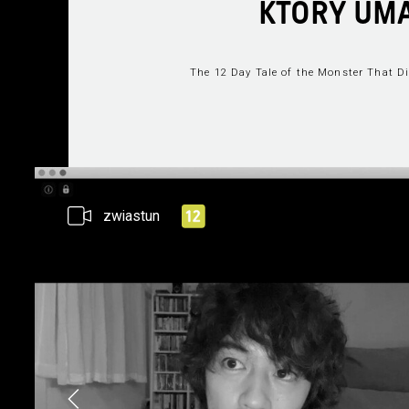
KTÓRY UM
The 12 Day Tale of the Monster That D
zwiastun