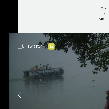
Once 
reż.
Indie, 
zwiastun