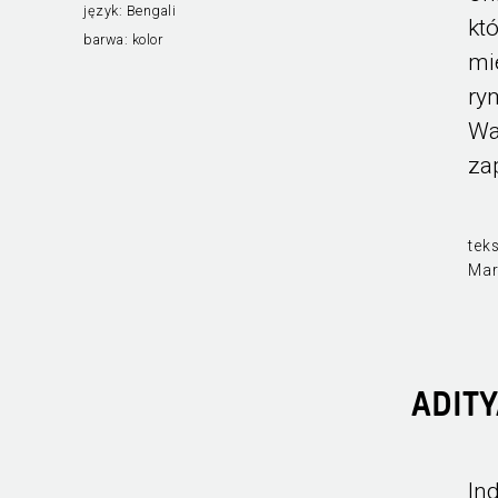
język:
Bengali
kt
barwa:
kolor
mi
ry
Wa
za
teks
Mar
ADIT
In