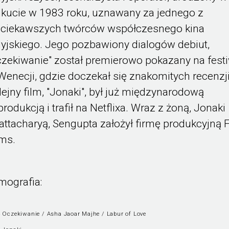
lkucie w 1983 roku, uznawany za jednego z
jciekawszych twórców współczesnego kina
dyjskiego. Jego pozbawiony dialogów debiut,
czekiwanie" został premierowo pokazany na fest
Wenecji, gdzie doczekał się znakomitych recenzji
lejny film, "Jonaki", był już międzynarodową
rodukcją i trafił na Netflixa. Wraz z żoną, Jonaki
attacharyą, Sengupta założył firmę produkcyjną 
lms.
lmografia:
 Oczekiwanie / Asha Jaoar Majhe / Labur of Love