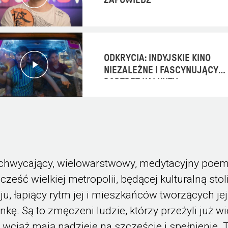
ZAPOWIEDŹ
ODKRYCIA: INDYJSKIE KINO
NIEZALEŻNE I FASCYNUJĄCY
PORTRET KALKUTY
chwycający, wielowarstwowy, medytacyjny poem
 cześć wielkiej metropolii, będącej kulturalną stol
aju, łapiący rytm jej i mieszkańców tworzących jej
nkę. Są to zmęczeni ludzie, którzy przeżyli już wi
e wciąż mają nadzieję na szczęście i spełnienie. 