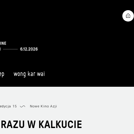
ep
wong kar wai
edycja 15
Nowe Kino Azji
RAZU W KALKUCIE