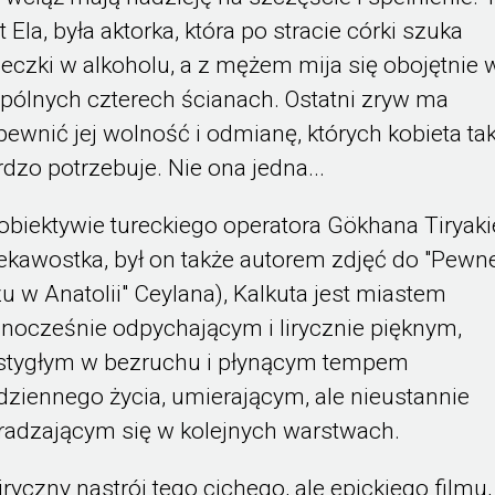
t Ela, była aktorka, która po stracie córki szuka
ieczki w alkoholu, a z mężem mija się obojętnie 
pólnych czterech ścianach. Ostatni zryw ma
pewnić jej wolność i odmianę, których kobieta ta
rdzo potrzebuje. Nie ona jedna...
obiektywie tureckiego operatora Gökhana Tiryak
iekawostka, był on także autorem zdjęć do "Pew
zu w Anatolii" Ceylana), Kalkuta jest miastem
dnocześnie odpychającym i lirycznie pięknym,
stygłym w bezruchu i płynącym tempem
dziennego życia, umierającym, ale nieustannie
radzającym się w kolejnych warstwach.
iryczny nastrój tego cichego, ale epickiego filmu,