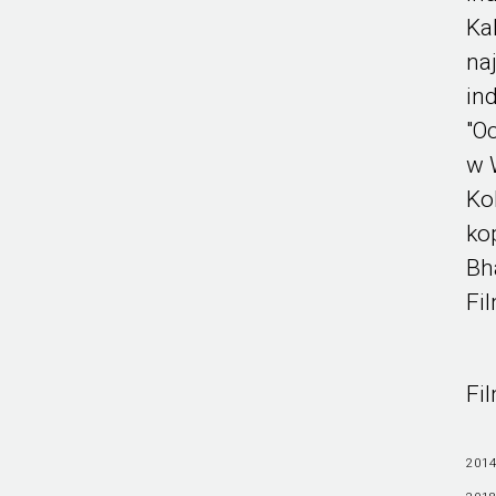
Ka
na
in
"O
w 
Ko
kop
Bh
Fi
Fi
2014