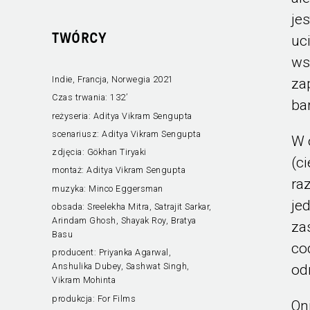
jes
TWÓRCY
uc
ws
Indie, Francja, Norwegia 2021
za
Czas trwania:
132’
ba
reżyseria:
Aditya Vikram Sengupta
scenariusz:
Aditya Vikram Sengupta
W 
zdjęcia:
Gökhan Tiryaki
(c
montaż:
Aditya Vikram Sengupta
ra
muzyka:
Minco Eggersman
je
obsada:
Sreelekha Mitra, Satrajit Sarkar,
Arindam Ghosh, Shayak Roy, Bratya
za
Basu
co
producent:
Priyanka Agarwal,
Anshulika Dubey, Sashwat Singh,
od
Vikram Mohinta
produkcja:
For Films
On