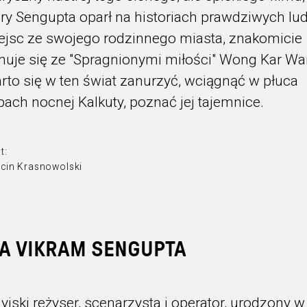
óry Sengupta oparł na historiach prawdziwych lud
ejsc ze swojego rodzinnego miasta, znakomicie
muje się ze "Spragnionymi miłości" Wong Kar Wa
rto się w ten świat zanurzyć, wciągnąć w płuca
pach nocnej Kalkuty, poznać jej tajemnice.
t:
cin Krasnowolski
YA VIKRAM SENGUPTA
dyjski reżyser, scenarzysta i operator, urodzony w