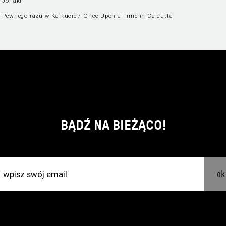
 Jonaki
 Pewnego razu w Kalkucie / Once Upon a Time in Calcutta
BĄDŹ NA BIEŻĄCO!
ok