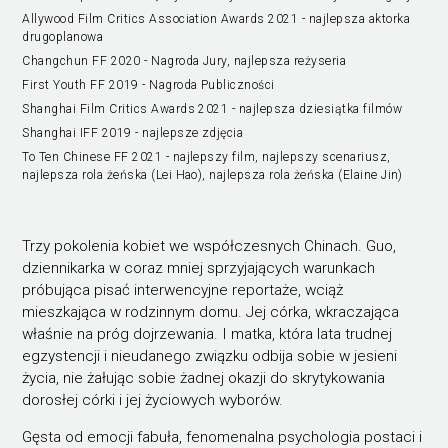
Allywood Film Critics Association Awards 2021 - najlepsza aktorka
drugoplanowa
Changchun FF 2020 - Nagroda Jury, najlepsza reżyseria
First Youth FF 2019 - Nagroda Publiczności
Shanghai Film Critics Awards 2021 - najlepsza dziesiątka filmów
Shanghai IFF 2019 - najlepsze zdjęcia
To Ten Chinese FF 2021 - najlepszy film, najlepszy scenariusz,
najlepsza rola żeńska (Lei Hao), najlepsza rola żeńska (Elaine Jin)
Trzy pokolenia kobiet we współczesnych Chinach. Guo,
dziennikarka w coraz mniej sprzyjających warunkach
próbująca pisać interwencyjne reportaże, wciąż
mieszkająca w rodzinnym domu. Jej córka, wkraczająca
właśnie na próg dojrzewania. I matka, która lata trudnej
egzystencji i nieudanego związku odbija sobie w jesieni
życia, nie żałując sobie żadnej okazji do skrytykowania
dorosłej córki i jej życiowych wyborów.
Gęsta od emocji fabuła, fenomenalna psychologia postaci i