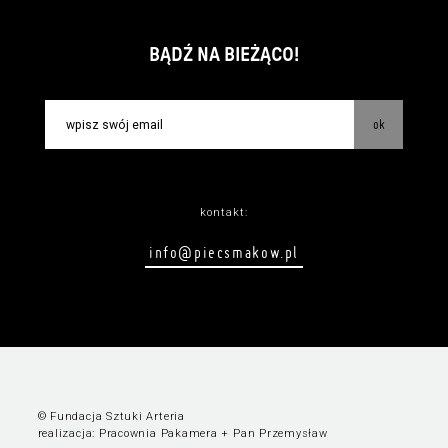
BĄDŹ NA BIEŻĄCO!
ok
kontakt:
info@piecsmakow.pl
© Fundacja Sztuki Arteria
realizacja:
Pracownia Pakamera
+
Pan Przemysław