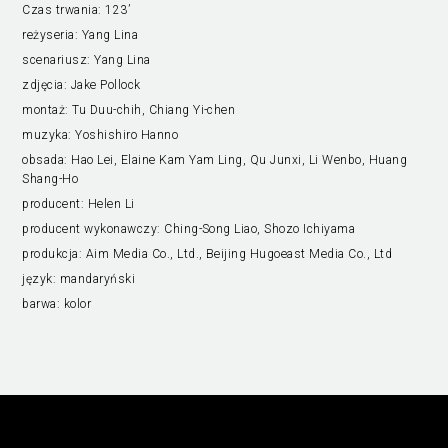
Czas trwania:
123’
reżyseria:
Yang Lina
scenariusz:
Yang Lina
zdjęcia:
Jake Pollock
montaż:
Tu Duu-chih, Chiang Yi-chen
muzyka:
Yoshishiro Hanno
obsada:
Hao Lei, Elaine Kam Yam Ling, Qu Junxi, Li Wenbo, Huang
Shang-Ho
producent:
Helen Li
producent wykonawczy:
Ching-Song Liao, Shozo Ichiyama
produkcja:
Aim Media Co., Ltd., Beijing Hugoeast Media Co., Ltd
język:
mandaryński
barwa:
kolor