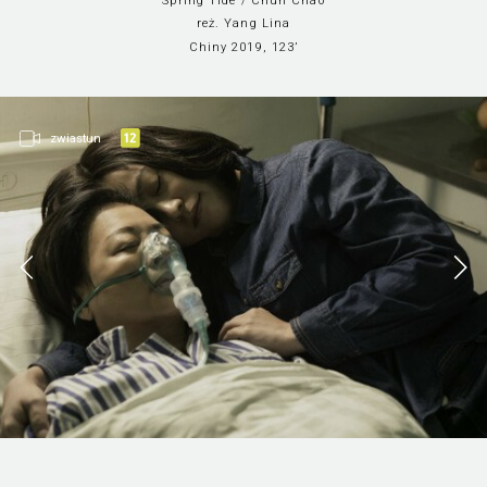
Spring Tide / Chun Chao
reż. Yang Lina
Chiny 2019, 123’
zwiastun