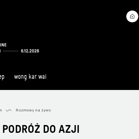
ep
wong kar wai
am
Rozmowy na żywo
I PODRÓŻ DO AZJI