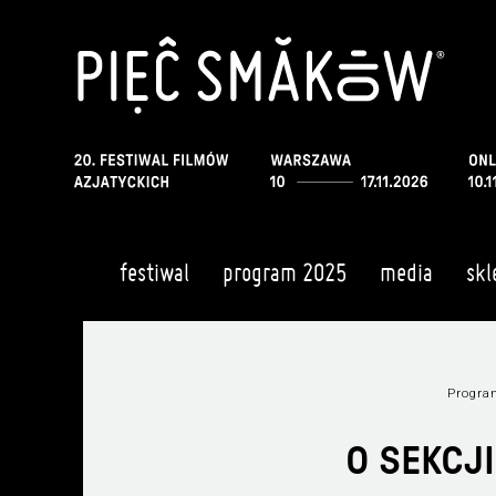
festiwal
program 2025
media
skl
Progr
O SEKCJ