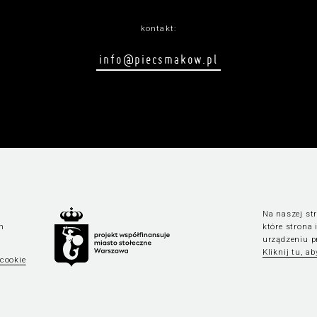
kontakt:
info@piecsmakow.pl
Na naszej str
n
które strona
urządzeniu p
Kliknij tu, a
 cookie