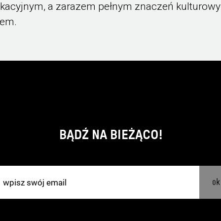
kacyjnym, a zarazem pełnym znaczeń kulturow
em.
BĄDŹ NA BIEŻĄCO!
ok