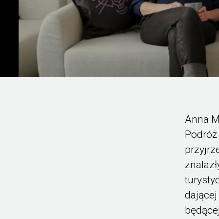
Anna M
Podróż
przyjrze
znalazł
turysty
dającej
będące