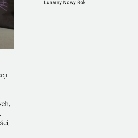
Lunarny Nowy Rok
cji
ych,
,
ści,