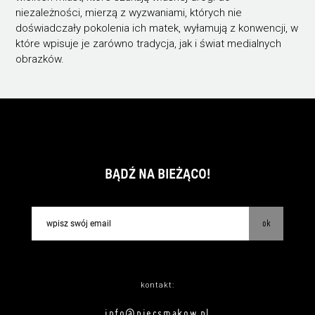
niezależności, mierzą z wyzwaniami, których nie
doświadczały pokolenia ich matek, wyłamują z konwencji, w
które wpisuje je zarówno tradycja, jak i świat medialnych
obrazków.
BĄDŹ NA BIEŻĄCO!
ok
kontakt:
info@piecsmakow.pl