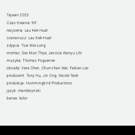
Tajwan 2025
Czas trwania:
99’
reżyseria:
Lau Kek-Huat
scenariusz:
Lau Kek-Huat
zdjęcia:
Tsai Wei-Long
montaż:
Soo Mun Thye, Jessica Wanyu LIN
muzyka:
Thomas Foguenne
obsada:
Vera Chen, Chun-chan Wei, Fabian Loo
producent:
Tony Hu, Jin Ong, Nicole Teoh
produkcja:
Hummingbird Productions
język:
mandaryński
barwa:
kolor