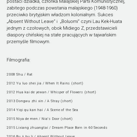
postaci dziadka, członka Malajskiej Partii Komunistycznej,
zabitego podczas powstania malajskiego (1948-1960)
przeciwko brytyjskim władzom kolonialnym. Sukces
„Absent Without Leave” i „Boluomi” czyni Lau Kek-Huata
jednym z czołowych, obok Midiego Z, przedstawicieli
diaspory chińskiej na stałe pracujących w tajwańskim
przemyśle filmowym.
Filmografia:
2008 Shu / Rat
2012 Yu luo shei jia / When It Rains (short)
2012 Hua kai de yewan / Whisper of Flowers (short)
2013 Dongwu zhi xin / A Stray (short)
2014 Yiqi qu kan hai / A Scene of the Sea
2015 Niya de men / Nia's Door (short)
2015 Lixiang zhuangtai / Dream Place Born in 60 Seconds
2016 Bu ji bu li / Absent Without Leave