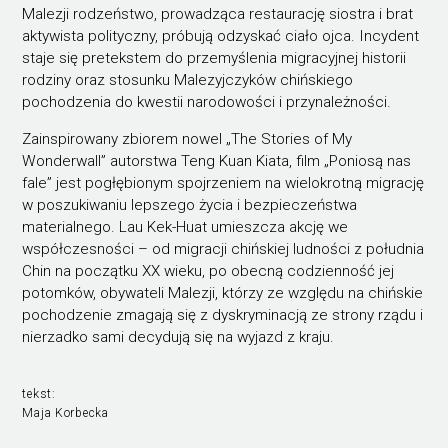
Malezji rodzeństwo, prowadząca restaurację siostra i brat
aktywista polityczny, próbują odzyskać ciało ojca. Incydent
staje się pretekstem do przemyślenia migracyjnej historii
rodziny oraz stosunku Malezyjczyków chińskiego
pochodzenia do kwestii narodowości i przynależności.
Zainspirowany zbiorem nowel „The Stories of My
Wonderwall” autorstwa Teng Kuan Kiata, film „Poniosą nas
fale” jest pogłębionym spojrzeniem na wielokrotną migrację
w poszukiwaniu lepszego życia i bezpieczeństwa
materialnego. Lau Kek-Huat umieszcza akcję we
współczesności – od migracji chińskiej ludności z południa
Chin na początku XX wieku, po obecną codzienność jej
potomków, obywateli Malezji, którzy ze względu na chińskie
pochodzenie zmagają się z dyskryminacją ze strony rządu i
nierzadko sami decydują się na wyjazd z kraju.
tekst:
Maja Korbecka