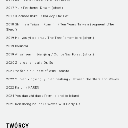
2017 Yu / Feathered Dream (short)
2017 Xiaomao Bakeli / Barkley The Cat
2018 Shi nian Taiwan: Kunmin / Ten Years Taiwan (segment „The
Sleep”)
2019 Hai you yi xie shu / The Tree Remembers (short)
2019 Boluomi
2019 Ai zai senlin bianjing / Cul de Sac Forest (short)
2020 Zhongshan gui / Dr. Sun
2021 Ye fan qie / Taste of Wild Tomato
2022 Yi bian xingxing, yi bian hailang / Between the Stars and Waves
2022 Kalun / KAREN
2024 You dao zhi dao / From Island to Island
2025 Rensheng hai hai / Waves Will Carry Us
TWÓRCY