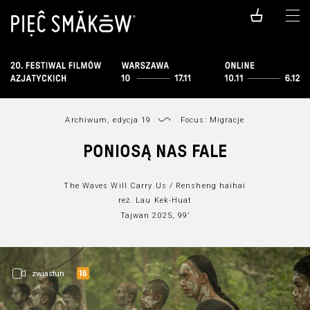
Archiwum, edycja 19
Focus: Migracje
PONIOSĄ NAS FALE
The Waves Will Carry Us / Rensheng haihai
reż. Lau Kek-Huat
Tajwan 2025, 99’
zwiastun