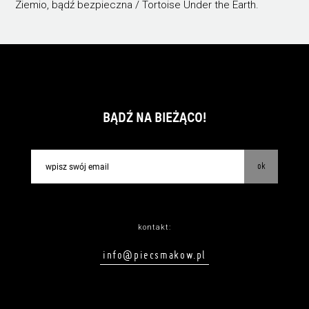
Ziemio, bądź bezpieczna / Tortoise Under the Earth.
BĄDŹ NA BIEŻĄCO!
ok
kontakt:
info@piecsmakow.pl