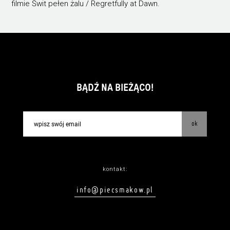
filmie Świt pełen żalu / Regretfully at Dawn.
BĄDŹ NA BIEŻĄCO!
ok
kontakt:
info@piecsmakow.pl