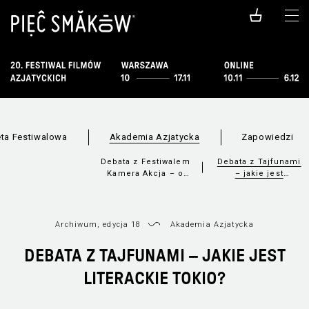
ta Festiwalowa
Akademia Azjatycka
Zapowiedzi
Debata z Festiwalem
Debata z Tajfunami
Kamera Akcja – o
– jakie jest
krytyce wokół kina
literackie Tokio?
azjatyckiego
Archiwum, edycja 18
Akademia Azjatycka
DEBATA Z TAJFUNAMI – JAKIE JEST
LITERACKIE TOKIO?