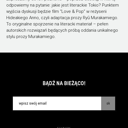
odpowiemy na pytanie: jakie jest literackie Tokio? Punktem
wyjścia dyskusji będzie film “Love & Pop” w reżyserii
Hideakiego Anno, czyli adaptacja prozy Ryū Murakamiego.
To oryginalne spojrzenie na literacki materiał – pełen
autorskich rozwiązań będących próbą oddania unikalnego
stylu prozy Murakamiego.
BĄDŹ NA BIEŻĄCO!
ok