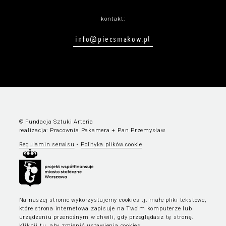
kontakt:
info@piecsmakow.pl
© Fundacja Sztuki Arteria
realizacja:
Pracownia Pakamera
+
Pan Przemysław
Regulamin serwisu
•
Polityka plików cookie
Na naszej stronie wykorzystujemy cookies tj. małe pliki tekstowe,
które strona internetowa zapisuje na Twoim komputerze lub
urządzeniu przenośnym w chwili, gdy przeglądasz tę stronę.
Kliknij tu, aby zmienić ustawienia cookies
.