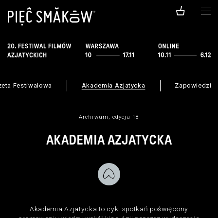
eta Festiwalowa
Akademia Azjatycka
Zapowiedzi
Archiwum, edycja 18
AKADEMIA AZJATYCKA
Akademia Azjatycka to cykl spotkań poświęcony