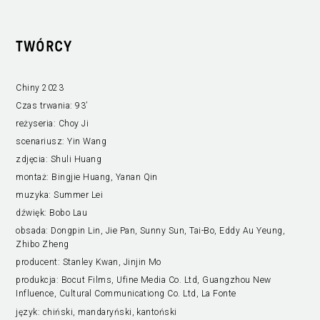
TWÓRCY
Chiny 2023
Czas trwania:
93’
reżyseria:
Choy Ji
scenariusz:
Yin Wang
zdjęcia:
Shuli Huang
montaż:
Bingjie Huang, Yanan Qin
muzyka:
Summer Lei
dźwięk:
Bobo Lau
obsada:
Dongpin Lin, Jie Pan, Sunny Sun, Tai-Bo, Eddy Au Yeung,
Zhibo Zheng
producent:
Stanley Kwan, Jinjin Mo
produkcja:
Bocut Films, Ufine Media Co. Ltd, Guangzhou New
Influence, Cultural Communicationg Co. Ltd, La Fonte
język:
chiński, mandaryński, kantoński