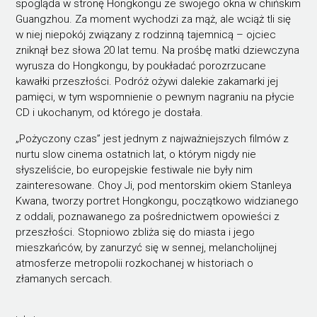
spogląda w stronę Hongkongu ze swojego okna w chińskim
Guangzhou. Za moment wychodzi za mąż, ale wciąż tli się
w niej niepokój związany z rodzinną tajemnicą – ojciec
zniknął bez słowa 20 lat temu. Na prośbę matki dziewczyna
wyrusza do Hongkongu, by poukładać porozrzucane
kawałki przeszłości. Podróż ożywi dalekie zakamarki jej
pamięci, w tym wspomnienie o pewnym nagraniu na płycie
CD i ukochanym, od którego je dostała.
„Pożyczony czas” jest jednym z najważniejszych filmów z
nurtu slow cinema ostatnich lat, o którym nigdy nie
słyszeliście, bo europejskie festiwale nie były nim
zainteresowane. Choy Ji, pod mentorskim okiem Stanleya
Kwana, tworzy portret Hongkongu, początkowo widzianego
z oddali, poznawanego za pośrednictwem opowieści z
przeszłości. Stopniowo zbliża się do miasta i jego
mieszkańców, by zanurzyć się w sennej, melancholijnej
atmosferze metropolii rozkochanej w historiach o
złamanych sercach.