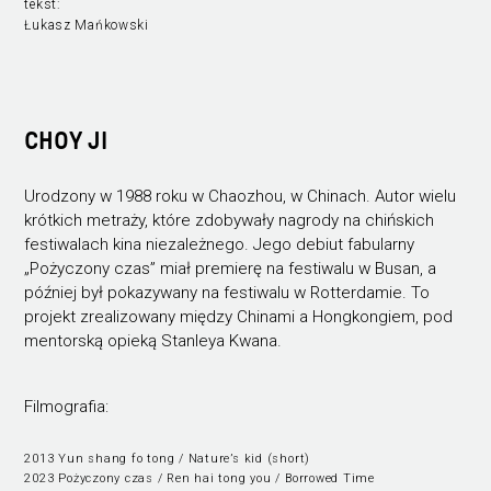
tekst:
Łukasz Mańkowski
CHOY JI
Urodzony w 1988 roku w Chaozhou, w Chinach. Autor wielu
krótkich metraży, które zdobywały nagrody na chińskich
festiwalach kina niezależnego. Jego debiut fabularny
„Pożyczony czas” miał premierę na festiwalu w Busan, a
później był pokazywany na festiwalu w Rotterdamie. To
projekt zrealizowany między Chinami a Hongkongiem, pod
mentorską opieką Stanleya Kwana.
Filmografia:
2013 Yun shang fo tong / Nature’s kid (short)
2023 Pożyczony czas / Ren hai tong you / Borrowed Time