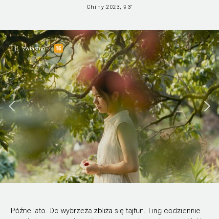
Chiny 2023, 93’
zwiastun
Późne lato. Do wybrzeża zbliża się tajfun. Ting codziennie