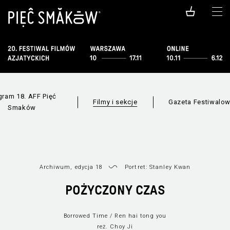
gram 18. AFF Pięć
Filmy i sekcje
Gazeta Festiwalo
Smaków
Archiwum, edycja 18
Portret: Stanley Kwan
Wszystkie sekcje
Lista filmów
Nowe
POŻYCZONY CZAS
Borrowed Time / Ren hai tong you
reż. Choy Ji