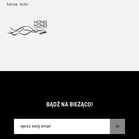
barwa:
kolor
BĄDŹ NA BIEŻĄCO!
ok