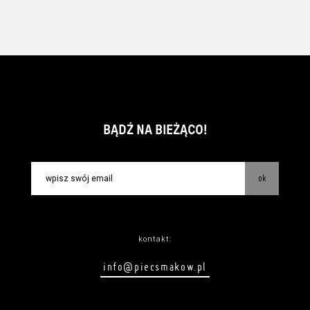
BĄDŹ NA BIEŻĄCO!
ok
kontakt:
info@piecsmakow.pl