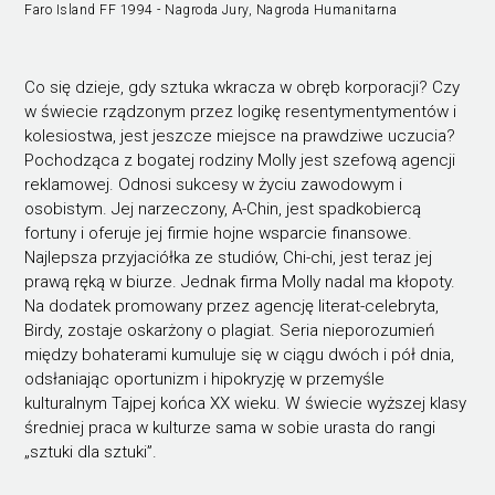
Faro Island FF 1994 - Nagroda Jury, Nagroda Humanitarna
Co się dzieje, gdy sztuka wkracza w obręb korporacji? Czy
w świecie rządzonym przez logikę resentymentymentów i
kolesiostwa, jest jeszcze miejsce na prawdziwe uczucia?
Pochodząca z bogatej rodziny Molly jest szefową agencji
reklamowej. Odnosi sukcesy w życiu zawodowym i
osobistym. Jej narzeczony, A-Chin, jest spadkobiercą
fortuny i oferuje jej firmie hojne wsparcie finansowe.
Najlepsza przyjaciółka ze studiów, Chi-chi, jest teraz jej
prawą ręką w biurze. Jednak firma Molly nadal ma kłopoty.
Na dodatek promowany przez agencję literat-celebryta,
Birdy, zostaje oskarżony o plagiat. Seria nieporozumień
między bohaterami kumuluje się w ciągu dwóch i pół dnia,
odsłaniając oportunizm i hipokryzję w przemyśle
kulturalnym Tajpej końca XX wieku. W świecie wyższej klasy
średniej praca w kulturze sama w sobie urasta do rangi
„sztuki dla sztuki”.