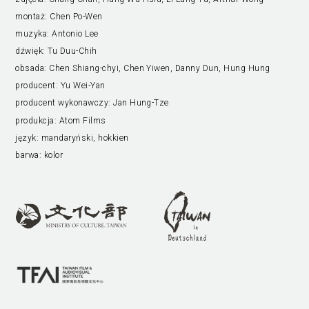
montaż:
Chen Po-Wen
muzyka:
Antonio Lee
dźwięk:
Tu Duu-Chih
obsada:
Chen Shiang-chyi, Chen Yiwen, Danny Dun, Hung Hung
producent:
Yu Wei-Yan
producent wykonawczy:
Jan Hung-Tze
produkcja:
Atom Films
język:
mandaryński, hokkien
barwa:
kolor