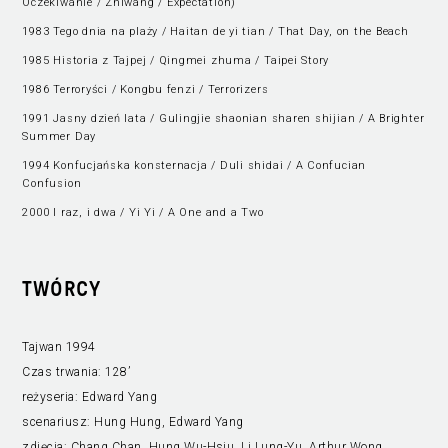
Oczekiwanie / Zhiwang / Expectation)
1983 Tego dnia na plaży / Haitan de yi tian / That Day, on the Beach
1985 Historia z Tajpej / Qingmei zhuma / Taipei Story
1986 Terroryści / Kongbu fenzi / Terrorizers
1991 Jasny dzień lata / Gulingjie shaonian sharen shijian / A Brighter
Summer Day
1994 Konfucjańska konsternacja / Duli shidai / A Confucian
Confusion
2000 I raz, i dwa / Yi Yi / A One and a Two
TWÓRCY
Tajwan 1994
Czas trwania:
128’
reżyseria:
Edward Yang
scenariusz:
Hung Hung, Edward Yang
zdjęcia:
Chang Chan, Hung Wu-Hsiu, Li Lung-Yu, Arthur Wong