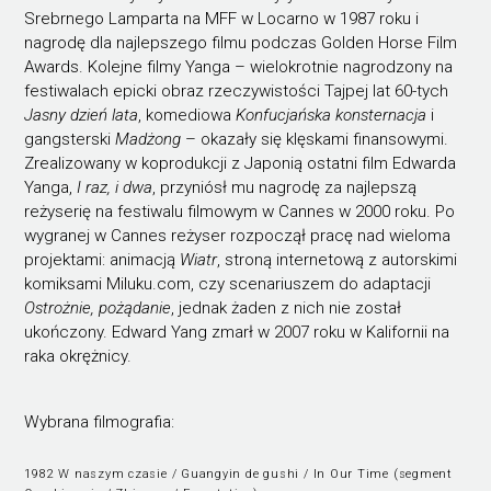
Srebrnego Lamparta na MFF w Locarno w 1987 roku i
nagrodę dla najlepszego filmu podczas Golden Horse Film
Awards. Kolejne filmy Yanga – wielokrotnie nagrodzony na
festiwalach epicki obraz rzeczywistości Tajpej lat 60-tych
Jasny dzień lata
, komediowa
Konfucjańska konsternacja
i
gangsterski
Madżong
– okazały się klęskami finansowymi.
Zrealizowany w koprodukcji z Japonią ostatni film Edwarda
Yanga,
I raz, i dwa
, przyniósł mu nagrodę za najlepszą
reżyserię na festiwalu filmowym w Cannes w 2000 roku. Po
wygranej w Cannes reżyser rozpoczął pracę nad wieloma
projektami: animacją
Wiatr
, stroną internetową z autorskimi
komiksami Miluku.com, czy scenariuszem do adaptacji
Ostrożnie, pożądanie
, jednak żaden z nich nie został
ukończony. Edward Yang zmarł w 2007 roku w Kalifornii na
raka okrężnicy.
Wybrana filmografia:
1982 W naszym czasie / Guangyin de gushi / In Our Time (segment