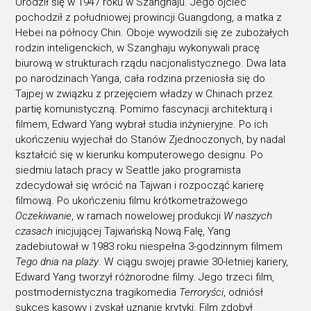
Urodził się w 1947 roku w Szanghaju. Jego ojciec
pochodził z południowej prowincji Guangdong, a matka z
Hebei na północy Chin. Oboje wywodzili się ze zubożałych
rodzin inteligenckich, w Szanghaju wykonywali pracę
biurową w strukturach rządu nacjonalistycznego. Dwa lata
po narodzinach Yanga, cała rodzina przeniosła się do
Tajpej w związku z przejęciem władzy w Chinach przez
partię komunistyczną. Pomimo fascynacji architekturą i
filmem, Edward Yang wybrał studia inżynieryjne. Po ich
ukończeniu wyjechał do Stanów Zjednoczonych, by nadal
kształcić się w kierunku komputerowego designu. Po
siedmiu latach pracy w Seattle jako programista
zdecydował się wrócić na Tajwan i rozpocząć karierę
filmową. Po ukończeniu filmu krótkometrażowego
Oczekiwanie
, w ramach nowelowej produkcji
W naszych
czasach
inicjującej Tajwańską Nową Falę, Yang
zadebiutował w 1983 roku niespełna 3-godzinnym filmem
Tego dnia na plaży
. W ciągu swojej prawie 30-letniej kariery,
Edward Yang tworzył różnorodne filmy. Jego trzeci film,
postmodernistyczna tragikomedia
Terroryści
, odniósł
sukces kasowy i zyskał uznanie krytyki. Film zdobył