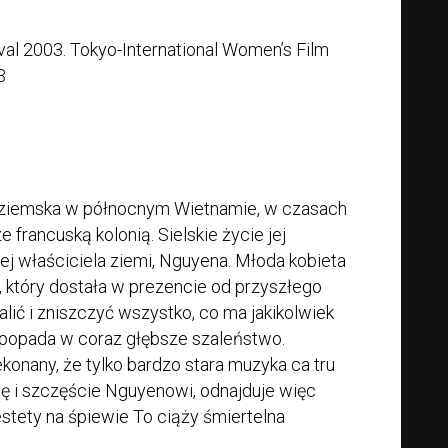
al 2003. Tokyo-International Women’s Film
3
 ziemska w północnym Wietnamie, w czasach
francuską kolonią. Sielskie życie jej
 właściciela ziemi, Nguyena. Młoda kobieta
 który dostała w prezencie od przyszłego
ić i zniszczyć wszystko, co ma jakikolwiek
 popada w coraz głębsze szaleństwo.
onany, że tylko bardzo stara muzyka ca tru
 i szczęście Nguyenowi, odnajduje więc
stety na śpiewie To ciąży śmiertelna