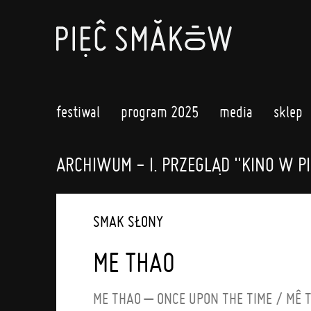
festiwal
program 2025
media
sklep
ARCHIWUM - I. PRZEGLĄD "KINO W P
SMAK SŁONY
ME THAO
ME THAO – ONCE UPON THE TIME / MÊ