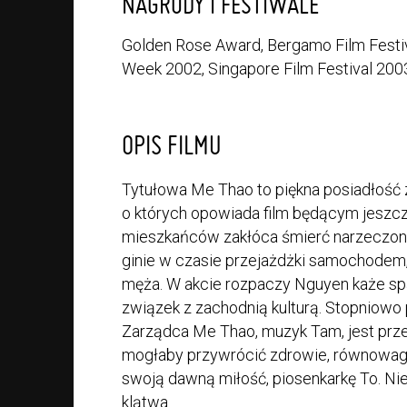
NAGRODY I FESTIWALE
Golden Rose Award, Bergamo Film Festiv
Week 2002, Singapore Film Festival 200
OPIS FILMU
Tytułowa Me Thao to piękna posiadłość
o których opowiada film będącym jeszcze 
mieszkańców zakłóca śmierć narzeczonej
ginie w czasie przejażdżki samochodem,
męża. W akcie rozpaczy Nguyen każe spal
związek z zachodnią kulturą. Stopniowo
Zarządca Me Thao, muzyk Tam, jest przek
mogłaby przywrócić zdrowie, równowagę
swoją dawną miłość, piosenkarkę To. Nie
klątwa...