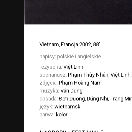
Vietnam, Francja 2002, 88’
napisy:
polskie i angielskie
reżyseria:
Việt Linh
scenariusz:
Phạm Thùy Nhân, Việt Linh,
zdjęcia:
Phạm Hoàng Nam
muzyka:
Vân Dung
obsada:
Đơn Dương, Dũng Nhi, Trang Mi
język:
wietnamski
barwa:
kolor