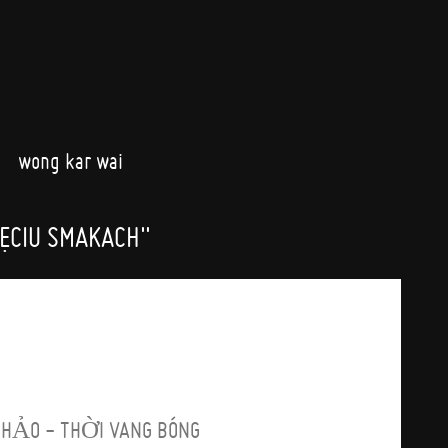
wong kar wai
IĘCIU SMAKACH"
 THẢO - THỜI VANG BÓNG