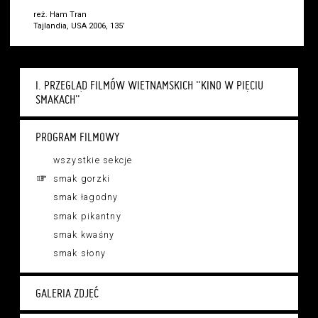
reż. Ham Tran
Tajlandia, USA 2006, 135’
I. PRZEGLĄD FILMÓW WIETNAMSKICH "KINO W PIĘCIU
SMAKACH"
PROGRAM FILMOWY
wszystkie sekcje
smak gorzki
smak łagodny
smak pikantny
smak kwaśny
smak słony
GALERIA ZDJĘĆ