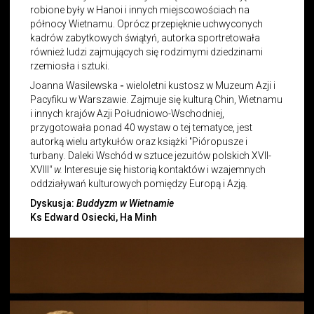
robione były w Hanoi i innych miejscowościach na
północy Wietnamu. Oprócz przepięknie uchwyconych
kadrów zabytkowych świątyń, autorka sportretowała
również ludzi zajmujących się rodzimymi dziedzinami
rzemiosła i sztuki.
Joanna Wasilewska
-
wieloletni kustosz w Muzeum Azji i
Pacyfiku w Warszawie. Zajmuje się kulturą Chin, Wietnamu
i innych krajów Azji Południowo-Wschodniej,
przygotowała ponad 40 wystaw o tej tematyce, jest
autorką wielu artykułów oraz książki "Pióropusze i
turbany
.
Daleki Wschód w sztuce jezuitów polskich XVII-
XVIII
" w.
Interesuje się historią kontaktów i wzajemnych
oddziaływań kulturowych pomiędzy Europą i Azją.
Dyskusja:
Buddyzm w Wietnamie
Ks Edward Osiecki, Ha Minh