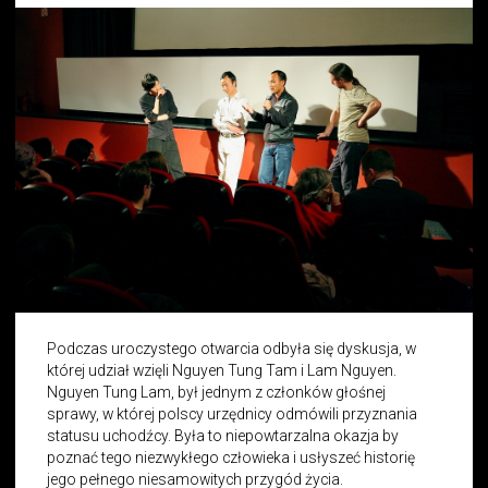
Podczas uroczystego otwarcia odbyła się dyskusja, w
której udział wzięli Nguyen Tung Tam i Lam Nguyen.
Nguyen Tung Lam, był jednym z członków głośnej
sprawy, w której polscy urzędnicy odmówili przyznania
statusu uchodźcy. Była to niepowtarzalna okazja by
poznać tego niezwykłego człowieka i usłyszeć historię
jego pełnego niesamowitych przygód życia.