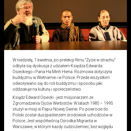
W niedzielę, 1 kwietnia, po prelekcji filmu "Życie w strachu"
odbyła się dyskusja z udziałem Księdza Edwarda
Osieckiego i Pana Ha Minh Hiena. Rozmowa dotyczyła
buddyzmu w Wietnamie i w Polsce. Przede wszystkim
odwoływano się do roli buddyzmu i sposobu jaki
oddziałuje na kulturę i społeczeństwo.
Ksiądz Edward Osiecki - jest misjonarzem ze
Zgromadzenia Ojców Werbistów. W latach 1985 – 1995
służył w misji w Papui Nowej Gwinei. Po powrocie do
Polski został duszpasterzem środowisk uchodźców w
Polsce. Jest współtwórcą Ośrodka Migranta w
Warszawie, w którym każdy cudzoziemiec, bez względu