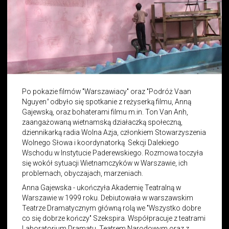
Po pokazie filmów "Warszawiacy" oraz "Podróż Vaan
Nguyen
"
odbyło się spotkanie z reżyserką filmu, Anną
Gajewską, oraz bohaterami filmu m.in. Ton Van Anh,
zaangażowaną wietnamską działaczką społeczną,
dziennikarką radia Wolna Azja, członkiem Stowarzyszenia
Wolnego Słowa i koordynatorką Sekcji Dalekiego
Wschodu w Instytucie Paderewskiego. Rozmowa toczyła
się wokół sytuacji Wietnamczyków w Warszawie, ich
problemach, obyczajach, marzeniach.
Anna Gajewska - ukończyła Akademię Teatralną w
Warszawie w 1999 roku. Debiutowała w warszawskim
Teatrze Dramatycznym główną rolą we "Wszystko dobre
co się dobrze kończy" Szekspira. Współpracuje z teatrami
Laboratorium Dramatu, Teatrem Narodowym oraz z