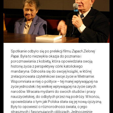
Spotkanie odbyło się po prelekcji filmu
Zapach Zielonej
Papai
. Była to niezwykła okazja do poznania i
porozmawiania z kobietą, która opowiedziała swoją
historię życia z perspektywy córki katolickiego
mandaryna. Odnosiła się do swojej książki, w której
zrelacjonowała czytelnikowi swoje życie w Wietnamie.
Wspomniała w niej o polityce – tej małej wpływającej na
życie jednostek i tej wielkiej wpływającej na życie całych
narodów. Wracała myślami do swoich studiów i pracy
nauczycielskiej, do odbytych przez nią podróży. W końcu,
opowiedziała o tym jak Polska stała się jej nową ojczyzną.
Były to opowieść o różnorodności świata, o jego
strasznych i fascynujących obliczach. Jednocześnie