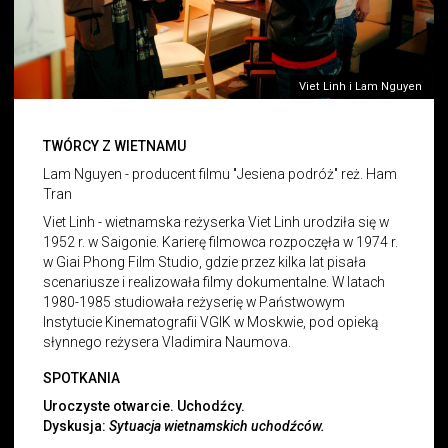
Viet Linh i Lam Nguyen
TWÓRCY Z WIETNAMU
Lam Nguyen - producent filmu "Jesiena podróż" reż. Ham
Tran
Viet Linh - wietnamska reżyserka Viet Linh urodziła się w
1952 r. w Saigonie. Karierę filmowca rozpoczęła w 1974 r.
w Giai Phong Film Studio, gdzie przez kilka lat pisała
scenariusze i realizowała filmy dokumentalne. W latach
1980-1985 studiowała reżyserię w Państwowym
Instytucie Kinematografii VGIK w Moskwie, pod opieką
słynnego reżysera Vladimira Naumova.
SPOTKANIA
Uroczyste otwarcie. Uchodźcy.
Dyskusja:
Sytuacja wietnamskich uchodźców.