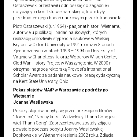
Ostaszewski przestawił i odniósł się do zagadnień
dotyczących konfliktu wietnamskiego, które były
przedmiotem jego badań naukowych przez kilkanaście lat.
Piotr Ostaszewski (ur.1964) - pasjonat historii Wietnamu,
autor wielu publikacji i badań naukowych, których
realizację umożliwiły stypendia naukowe w Wielkiej
Brytanii w Oxford University w 1991 r. oraz w Stanach
Zjednoczonych w latach 1993 – 1994 na University of
Virginia w Charlottesville oraz Woodrow Wilson Center,
Clod War History Project w Waszyngtonie. W 2000 r.
otrzymał nagrodę rektorską Provost's International
Scholar Award za badania naukowe i pracę dydaktyczną
na Kent State University, Ohio.
Pokaz slajdów MAiP w Warszawie z podróży po
Wietnamie
Joanna Wasilewska
Pokazy slajdów odbyły się przed prelekcjami filmów
"Rocznica", "Nocny kurs", "W dzielnicy Thanh Cong jest
wieś Thanh Cong". Zaprezentowane zostały zdjęcia
powstałe podczas pobytu Joanny Wasilewskiej-
Dobkowskiej w Wietnamie jesienią 2002 roku. Zdjęcia