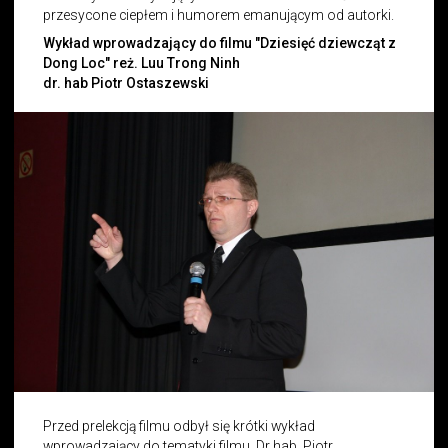
przesycone ciepłem i humorem emanującym od autorki.
Wykład wprowadzający do filmu "Dziesięć dziewcząt z
Dong Loc" reż. Luu Trong Ninh
dr. hab Piotr Ostaszewski
Przed prelekcją filmu odbył się krótki wykład
wprowadzający do tematyki filmu. Dr hab. Piotr