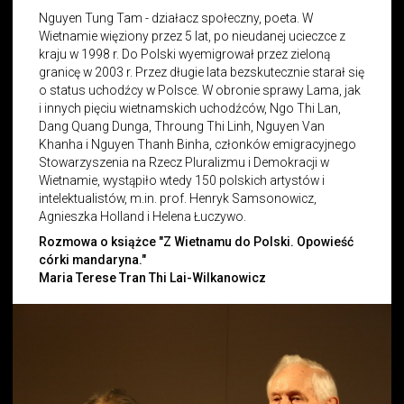
Nguyen Tung Tam - działacz społeczny, poeta. W
Wietnamie więziony przez 5 lat, po nieudanej ucieczce z
kraju w 1998 r. Do Polski wyemigrował przez zieloną
granicę w 2003 r. Przez długie lata bezskutecznie starał się
o status uchodźcy w Polsce. W obronie sprawy Lama, jak
i innych pięciu wietnamskich uchodźców, Ngo Thi Lan,
Dang Quang Dunga, Throung Thi Linh, Nguyen Van
Khanha i Nguyen Thanh Binha, członków emigracyjnego
Stowarzyszenia na Rzecz Pluralizmu i Demokracji w
Wietnamie, wystąpiło wtedy 150 polskich artystów i
intelektualistów, m.in. prof. Henryk Samsonowicz,
Agnieszka Holland i Helena Łuczywo.
Rozmowa o książce "Z Wietnamu do Polski. Opowieść
córki mandaryna."
Maria Terese Tran Thi Lai-Wilkanowicz