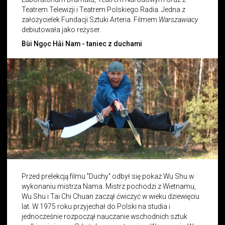
Teatrem Telewizji i Teatrem Polskiego Radia. Jedna z
założycielek Fundacji Sztuki Arteria. Filmem
Warszawiacy
debiutowała jako reżyser.
Bùi Ngọc Hải Nam - taniec z duchami
Przed prelekcją filmu "Duchy" odbył się pokaz Wu Shu w
wykonaniu mistrza Nama. Mistrz pochodzi z Wietnamu,
Wu Shu i Tai Chi Chuan zaczął ćwiczyć w wieku dziewięciu
lat. W 1975 roku przyjechał do Polski na studia i
jednocześnie rozpoczął nauczanie wschodnich sztuk