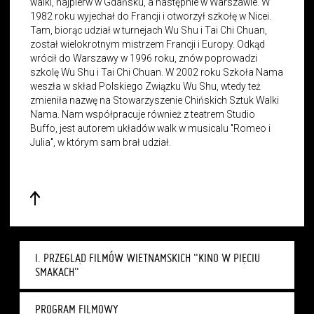
walki, najpierw w Gdańsku, a następnie w Warszawie. W
1982 roku wyjechał do Francji i otworzył szkołę w Nicei.
Tam, biorąc udział w turnejach Wu Shu i Tai Chi Chuan,
został wielokrotnym mistrzem Francji i Europy. Odkąd
wrócił do Warszawy w 1996 roku, znów poprowadzi
szkolę Wu Shu i Tai Chi Chuan. W 2002 roku Szkoła Nama
weszła w skład Polskiego Związku Wu Shu, wtedy też
zmieniła nazwę na Stowarzyszenie Chińskich Sztuk Walki
Nama. Nam współpracuje również z teatrem Studio
Buffo, jest autorem układów walk w musicalu "Romeo i
Julia", w którym sam brał udział.
I. PRZEGLĄD FILMÓW WIETNAMSKICH "KINO W PIĘCIU
SMAKACH"
PROGRAM FILMOWY