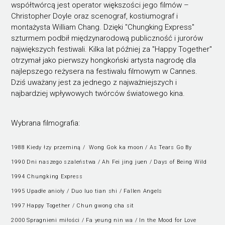
współtwórcą jest operator większości jego filmów –
Christopher Doyle oraz scenograf, kostiumograf i
montażysta William Chang. Dzięki "Chungking Express"
szturmem podbił międzynarodową publiczność i jurorów
największych festiwali. Kilka lat później za "Happy Together"
otrzymał jako pierwszy hongkoński artysta nagrodę dla
najlepszego reżysera na festiwalu filmowym w Cannes.
Dziś uważany jest za jednego z najważniejszych i
najbardziej wpływowych twórców światowego kina.
Wybrana filmografia:
1988 Kiedy łzy przeminą / Wong Gok ka moon / As Tears Go By
1990 Dni naszego szaleństwa / Ah Fei jing juen / Days of Being Wild
1994 Chungking Express
1995 Upadłe anioły / Duo luo tian shi / Fallen Angels
1997 Happy Together / Chun gwong cha sit
2000 Spragnieni miłości / Fa yeung nin wa / In the Mood for Love