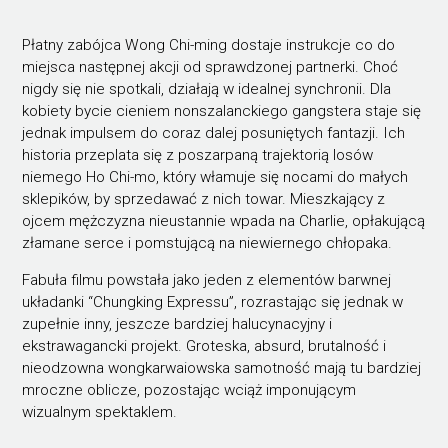
Płatny zabójca Wong Chi-ming dostaje instrukcje co do
miejsca następnej akcji od sprawdzonej partnerki. Choć
nigdy się nie spotkali, działają w idealnej synchronii. Dla
kobiety bycie cieniem nonszalanckiego gangstera staje się
jednak impulsem do coraz dalej posuniętych fantazji. Ich
historia przeplata się z poszarpaną trajektorią losów
niemego Ho Chi-mo, który włamuje się nocami do małych
sklepików, by sprzedawać z nich towar. Mieszkający z
ojcem mężczyzna nieustannie wpada na Charlie, opłakującą
złamane serce i pomstującą na niewiernego chłopaka.
Fabuła filmu powstała jako jeden z elementów barwnej
układanki “Chungking Expressu”, rozrastając się jednak w
zupełnie inny, jeszcze bardziej halucynacyjny i
ekstrawagancki projekt. Groteska, absurd, brutalność i
nieodzowna wongkarwaiowska samotność mają tu bardziej
mroczne oblicze, pozostając wciąż imponującym
wizualnym spektaklem.