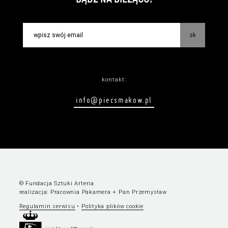
ok
kontakt:
info@piecsmakow.pl
© Fundacja Sztuki Arteria
realizacja:
Pracownia Pakamera
+
Pan Przemysław
Regulamin serwisu
•
Polityka plików cookie