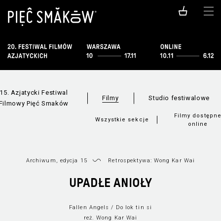
15. Azjatycki Festiwal
Filmy
Studio festiwalowe
Filmowy Pięć Smaków
Filmy dostępn
Wszystkie sekcje
online
Archiwum, edycja 15
Retrospektywa: Wong Kar Wai
UPADŁE ANIOŁY
Fallen Angels / Do lok tin si
reż. Wong Kar Wai