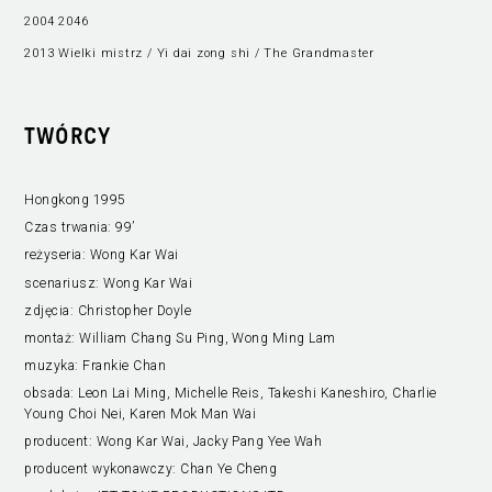
2004 2046
2013 Wielki mistrz / Yi dai zong shi / The Grandmaster
TWÓRCY
Hongkong 1995
Czas trwania:
99’
reżyseria:
Wong Kar Wai
scenariusz:
Wong Kar Wai
zdjęcia:
Christopher Doyle
montaż:
William Chang Su Ping, Wong Ming Lam
muzyka:
Frankie Chan
obsada:
Leon Lai Ming, Michelle Reis, Takeshi Kaneshiro, Charlie
Young Choi Nei, Karen Mok Man Wai
producent:
Wong Kar Wai, Jacky Pang Yee Wah
producent wykonawczy:
Chan Ye Cheng