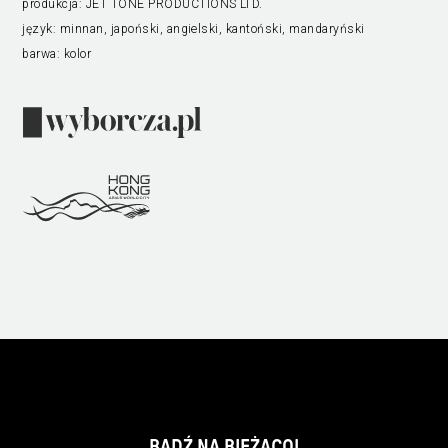
produkcja:
JET TONE PRODUCTIONS LTD.
język:
minnan, japoński, angielski, kantoński, mandaryński
barwa:
kolor
BĄDŹ NA BIEŻĄCO!