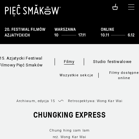
15. Azjatycki Festiwal
Filmy
Studio festiwalowe
Filmowy Pięć Smaków
Filmy dostępn
Wszystkie sekcje
online
Archiwum, edycja 15
Retrospektywa: Wong Kar Wai
CHUNGKING EXPRESS
Chung hing sam lam
reż. Wong Kar Wai