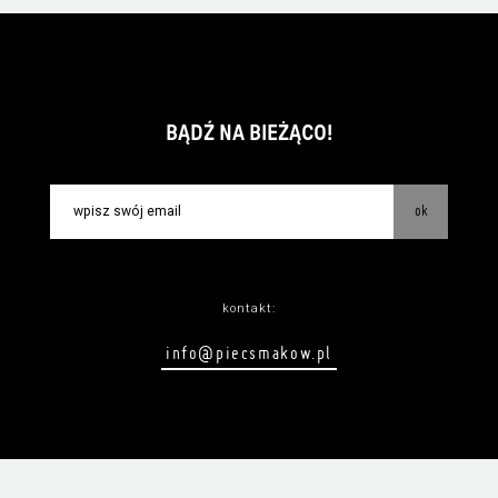
BĄDŹ NA BIEŻĄCO!
ok
kontakt:
info@piecsmakow.pl