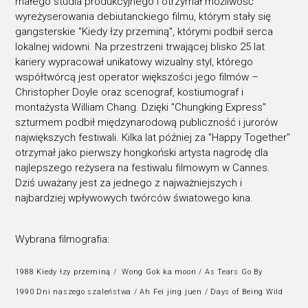
małego studia produkcyjnego i otrzymał możliwość
wyreżyserowania debiutanckiego filmu, którym stały się
gangsterskie "Kiedy łzy przeminą", którymi podbił serca
lokalnej widowni. Na przestrzeni trwającej blisko 25 lat
kariery wypracował unikatowy wizualny styl, którego
współtwórcą jest operator większości jego filmów –
Christopher Doyle oraz scenograf, kostiumograf i
montażysta William Chang. Dzięki "Chungking Express"
szturmem podbił międzynarodową publiczność i jurorów
największych festiwali. Kilka lat później za "Happy Together"
otrzymał jako pierwszy hongkoński artysta nagrodę dla
najlepszego reżysera na festiwalu filmowym w Cannes.
Dziś uważany jest za jednego z najważniejszych i
najbardziej wpływowych twórców światowego kina.
Wybrana filmografia:
1988 Kiedy łzy przeminą / Wong Gok ka moon / As Tears Go By
1990 Dni naszego szaleństwa / Ah Fei jing juen / Days of Being Wild