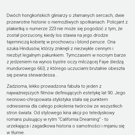
Dwóch hongkońskich gliniarzy o złamanych sercach, dwie
przewrotne historie o niemożliwych spotkaniach. Policjant z
plakietką o numerze 223 nie może się pogodzić z tym, że
został porzucony, kiedy los stawia na jego drodze
tajemniczą kobietę w prochowcu i blond peruce. Ona
szuka Hindusów, którzy zniknęli z niezwykle cennym i
niezbyt legalnym pakunkiem. Tymczasem w nocnym barze
z jedzeniem na wynos bystre oczy milczącej Faye śledzą
mundurowego 663, z którego uczuciami brutalnie obeszła
się pewna stewardessa…
Zadziorna, lekko prowadzona fabuła to jeden z
najważniejszych filmów definiujących estetykę lat 90. Jego
neonowo-chropowata stylistyka stała się punktem
odniesienia dla całego pokolenia twórców ze wszystkich
stron świata. Od stylowego kina akcji po teledyskowy
romans pulsujący w rytm “California Dreaming” - to
urzekająca i zagadkowa historia o samotności i mijaniu się
w tłumie.