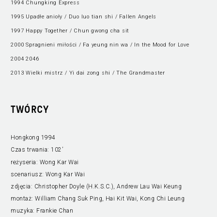
1994 Chungking Express
1995 Upadłe anioły / Duo luo tian shi / Fallen Angels
1997 Happy Together / Chun gwong cha sit
2000 Spragnieni miłości / Fa yeung nin wa / In the Mood for Love
2004 2046
2013 Wielki mistrz / Yi dai zong shi / The Grandmaster
TWÓRCY
Hongkong 1994
Czas trwania:
102’
reżyseria:
Wong Kar Wai
scenariusz:
Wong Kar Wai
zdjęcia:
Christopher Doyle (H.K.S.C.), Andrew Lau Wai Keung
montaż:
William Chang Suk Ping, Hai Kit Wai, Kong Chi Leung
muzyka:
Frankie Chan