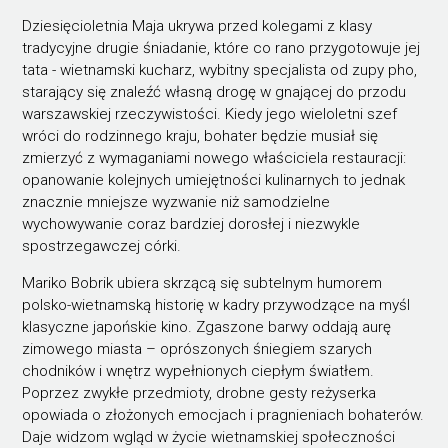
Dziesięcioletnia Maja ukrywa przed kolegami z klasy
tradycyjne drugie śniadanie, które co rano przygotowuje jej
tata - wietnamski kucharz, wybitny specjalista od zupy pho,
starający się znaleźć własną drogę w gnającej do przodu
warszawskiej rzeczywistości. Kiedy jego wieloletni szef
wróci do rodzinnego kraju, bohater będzie musiał się
zmierzyć z wymaganiami nowego właściciela restauracji:
opanowanie kolejnych umiejętności kulinarnych to jednak
znacznie mniejsze wyzwanie niż samodzielne
wychowywanie coraz bardziej dorosłej i niezwykle
spostrzegawczej córki.
Mariko Bobrik ubiera skrzącą się subtelnym humorem
polsko-wietnamską historię w kadry przywodzące na myśl
klasyczne japońskie kino. Zgaszone barwy oddają aurę
zimowego miasta – oprószonych śniegiem szarych
chodników i wnętrz wypełnionych ciepłym światłem.
Poprzez zwykłe przedmioty, drobne gesty reżyserka
opowiada o złożonych emocjach i pragnieniach bohaterów.
Daje widzom wgląd w życie wietnamskiej społeczności