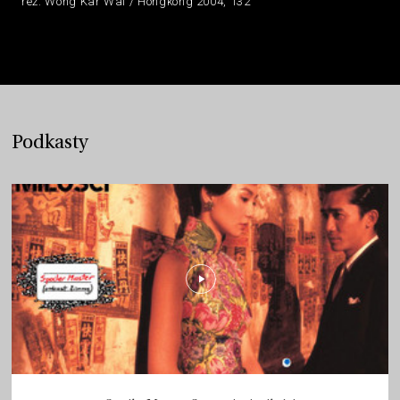
reż. Wong Kar Wai / Hongkong 2004, 132’
Podkasty