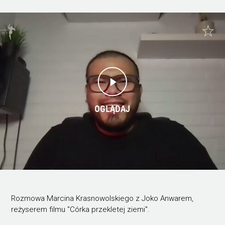
OGLĄDAJ
Rozmowa Marcina Krasnowolskiego z Joko Anwarem,
reżyserem filmu "Córka przekletej ziemi".