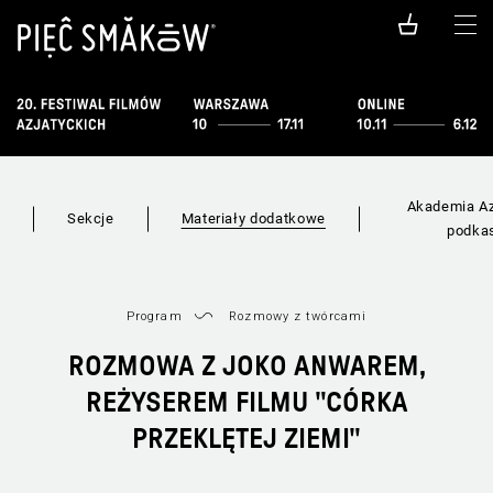
Akademia Az
i
Sekcje
Materiały dodatkowe
podka
Program
Rozmowy z twórcami
ROZMOWA Z JOKO ANWAREM,
REŻYSEREM FILMU "CÓRKA
PRZEKLĘTEJ ZIEMI"