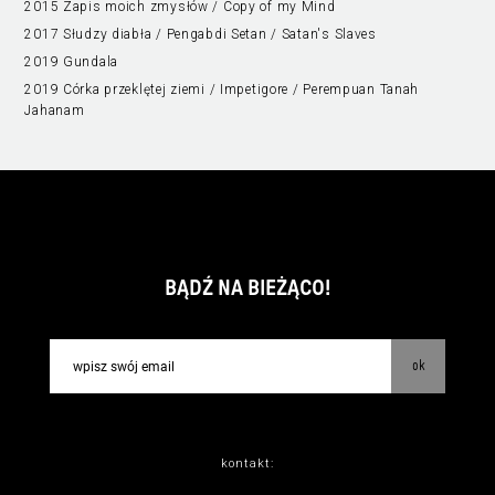
2015 Zapis moich zmysłów / Copy of my Mind
2017 Słudzy diabła / Pengabdi Setan / Satan's Slaves
2019 Gundala
2019 Córka przeklętej ziemi / Impetigore / Perempuan Tanah
Jahanam
BĄDŹ NA BIEŻĄCO!
ok
kontakt: