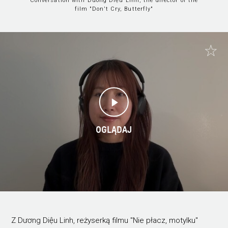
Conversation with Duong Diệu Linh, the director of the
film "Don't Cry, Butterfly"
OGLĄDAJ
Z Dương Diệu Linh, reżyserką filmu "Nie płacz, motylku"