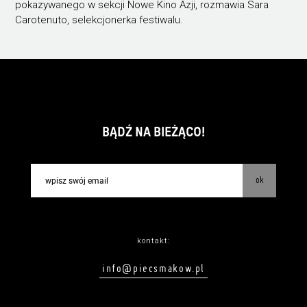
pokazywanego w sekcji Nowe Kino Azji, rozmawia Sara
Carotenuto, selekcjonerka festiwalu.
BĄDŹ NA BIEŻĄCO!
ok
kontakt:
info@piecsmakow.pl