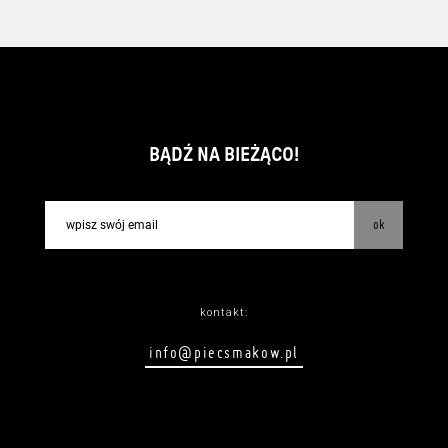
BĄDŹ NA BIEŻĄCO!
ok
kontakt:
info@piecsmakow.pl