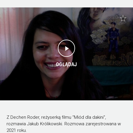
OGLĄDAJ
Z Dechen Roder, reżyserką filmu "Miód dla dakini",
rozmawia Jakub Królikowski. Rozmowa zarejestrowana w
2021 roku.