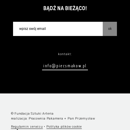
BĄDŹ NA BIEŻĄCO!
ok
kontakt:
info@piecsmakow.pl
© Fundacja Sztuki Arteria
realizacja:
Pracownia Pakamera
+
Pan Przemysław
Regulamin serwisu
•
Polityka plików cookie