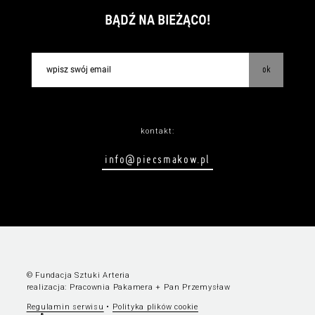
BĄDŹ NA BIEŻĄCO!
ok
kontakt:
info@piecsmakow.pl
© Fundacja Sztuki Arteria
realizacja:
Pracownia Pakamera
+
Pan Przemysław
Regulamin serwisu
•
Polityka plików cookie