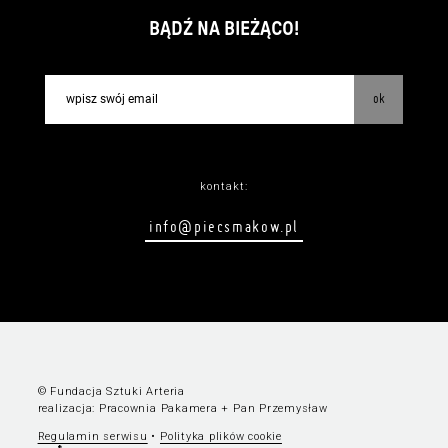
BĄDŹ NA BIEŻĄCO!
ok
kontakt:
info@piecsmakow.pl
© Fundacja Sztuki Arteria
realizacja:
Pracownia Pakamera
+
Pan Przemysław
Regulamin serwisu
•
Polityka plików cookie