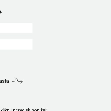
.
asła
liknij przycisk poniżej: