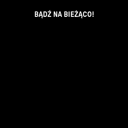
BĄDŹ NA BIEŻĄCO!
ok
kontakt:
info@piecsmakow.pl