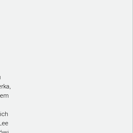
,
u
rka,
azem
ich
Lee
Mówi