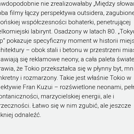
awdopodobnie nie zrealizowałaby „Między słowa
oba filmy łączy perspektywa outsidera, zagubion
pońskiej współczesności bohaterki, penetrującej
elkomiejski labirynt. Osadzony w latach 80. „Toky
p” pokazuje specyficzny moment w historii miejs
chitektury – obok stali i betonu w przestrzeni mia
jawiają się reklamowe neony, a cała paleta świate
rawia, że Tokio przekształca się w płynny byt, mn
nkretny i rozmarzony. Takie jest właśnie Tokio w
iektywie Fran Kuzui – rozświetlone neonami, peł
ontaniczności, marzycielskiej energii, ale i
rzeczności. Łatwo się w nim zgubić, ale jeszcze
ękniej odnaleźć.