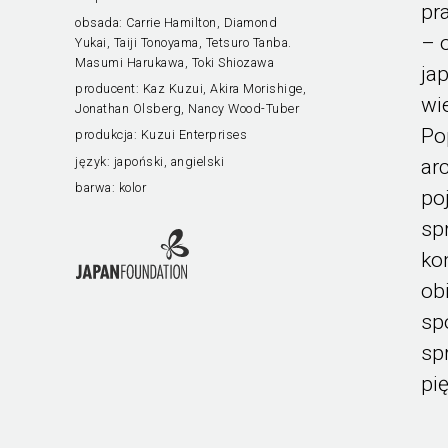
pr
obsada:
Carrie Hamilton, Diamond
– 
Yukai, Taiji Tonoyama, Tetsuro Tanba.
Masumi Harukawa, Toki Shiozawa
ja
producent:
Kaz Kuzui, Akira Morishige,
wi
Jonathan Olsberg, Nancy Wood-Tuber
Po
produkcja:
Kuzui Enterprises
język:
japoński, angielski
ar
barwa:
kolor
po
sp
ko
ob
sp
sp
pi