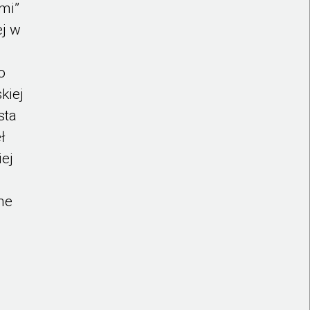
mi”
ej w
o
kiej
sta
ł
iej
ne