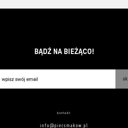
BĄDŹ NA BIEŻĄCO!
ok
kontakt:
info@piecsmakow.pl