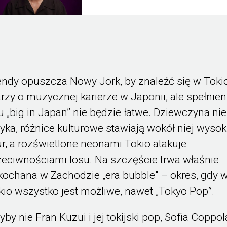
ndy opuszcza Nowy Jork, by znaleźć się w Toki
rzy o muzycznej karierze w Japonii, ale spełnien
u „big in Japan” nie będzie łatwe. Dziewczyna ni
zyka, różnice kulturowe stawiają wokół niej wysok
r, a rozświetlone neonami Tokio atakuje
zeciwnościami losu. Na szczęście trwa właśnie
kochana w Zachodzie „era bubble" – okres, gdy 
kio wszystko jest możliwe, nawet „Tokyo Pop”.
yby nie Fran Kuzui i jej tokijski pop, Sofia Coppol