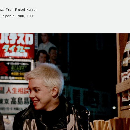
eż. Fran Rubel Kuzui
Japonia 1988, 100’