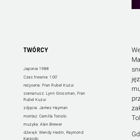
We
TWÓRCY
Ma
sn
Japonia 1988
Czas trwania:
100’
ję
reżyseria:
Fran Rubel Kuzui
mu
scenariusz:
Lynn Grossman, Fran
pr
Rubel Kuzui
za
zdjęcia:
James Hayman
montaż:
Camilla Toniolo
To
muzyka:
Alan Brewer
dźwięk:
Wendy Hedin, Raymond
Gd
Karpicki