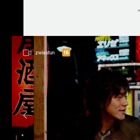
r
zwiastun