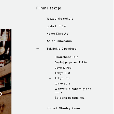
Filmy i sekcje
Wszystkie sekcje
Lista filmów
Nowe Kino Azji
Asian Cinerama
Tokijskie Opowieści
Dmuchana lala
Dryfując przez Tokio
Love & Pop
Tokyo Fist
Tokyo Pop
tokyo.sora
Wszystkie zapamiętane
noce
Żałobna parada róż
Portret: Stanley Kwan