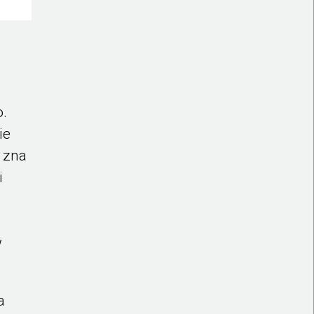
o.
ie
e zna
i
w
a