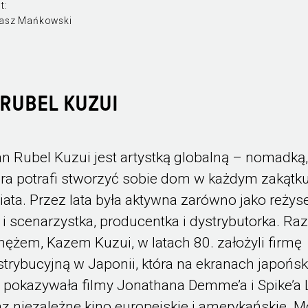
t:
asz Mańkowski
RUBEL KUZUI
an Rubel Kuzui jest artystką globalną – nomadką
óra potrafi stworzyć sobie dom w każdym zakątk
iata. Przez lata była aktywna zarówno jako reżyse
k i scenarzystka, producentka i dystrybutorka. R
mężem, Kazem Kuzui, w latach 80. założyli firmę
strybucyjną w Japonii, która na ekranach japońsk
n pokazywała filmy Jonathana Demme’a i Spike’a 
az niezależne kino europejskie i amerykańskie. 