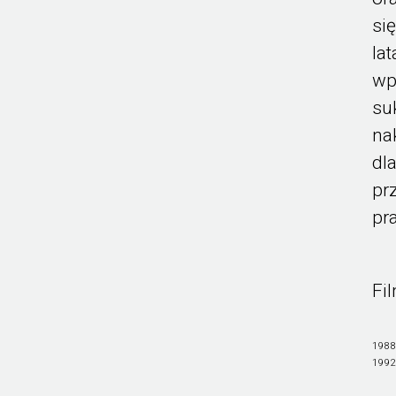
si
la
wp
su
na
dl
pr
pr
Fi
198
1992