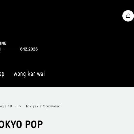
ep
wong kar wai
ycja 18
Tokijskie Opowieści
OKYO POP