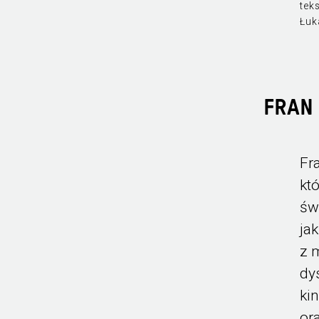
teks
Łuk
FRAN 
Fr
kt
św
ja
z 
dy
ki
or