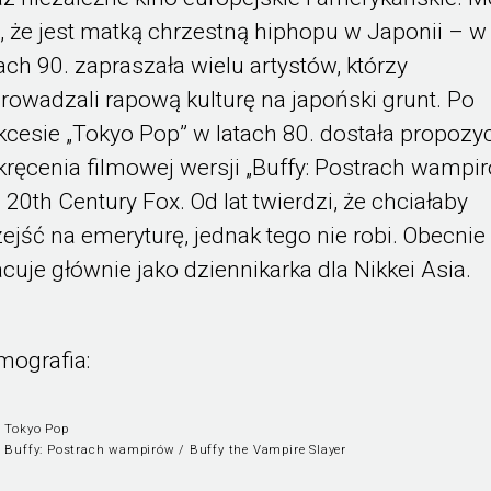
ę, że jest matką chrzestną hiphopu w Japonii – w
tach 90. zapraszała wielu artystów, którzy
rowadzali rapową kulturę na japoński grunt. Po
kcesie „Tokyo Pop” w latach 80. dostała propozy
kręcenia filmowej wersji „Buffy: Postrach wampi
a 20th Century Fox. Od lat twierdzi, że chciałaby
zejść na emeryturę, jednak tego nie robi. Obecnie
acuje głównie jako dziennikarka dla Nikkei Asia.
lmografia:
8 Tokyo Pop
 Buffy: Postrach wampirów / Buffy the Vampire Slayer