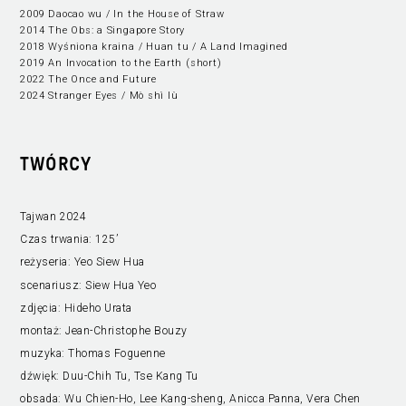
2009 Daocao wu / In the House of Straw
2014 The Obs: a Singapore Story
2018 Wyśniona kraina / Huan tu / A Land Imagined
2019 An Invocation to the Earth (short)
2022 The Once and Future
2024 Stranger Eyes / Mò shì lù
TWÓRCY
Tajwan 2024
Czas trwania:
125’
reżyseria:
Yeo Siew Hua
scenariusz:
Siew Hua Yeo
zdjęcia:
Hideho Urata
montaż:
Jean-Christophe Bouzy
muzyka:
Thomas Foguenne
dźwięk:
Duu-Chih Tu, Tse Kang Tu
obsada:
Wu Chien-Ho, Lee Kang-sheng, Anicca Panna, Vera Chen