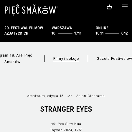
gram 18. AFF Pięć
Filmy i sekcje
Gazeta Festiwalo
Smaków
Archiwum, edycja 18
Asian Cinerama
STRANGER EYES
Wszystkie sekcje
Lista filmów
Nowe
reż. Yeo Siew Hua
Tajwan 2024, 125’