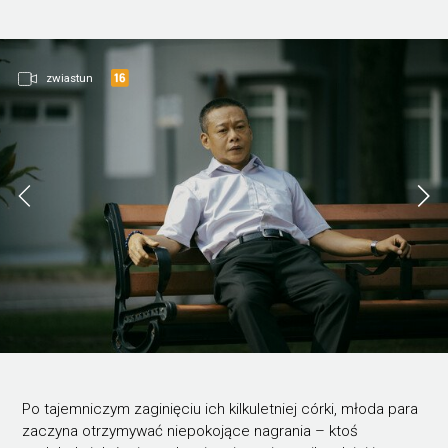
zwiastun
Po tajemniczym zaginięciu ich kilkuletniej córki, młoda para
zaczyna otrzymywać niepokojące nagrania – ktoś