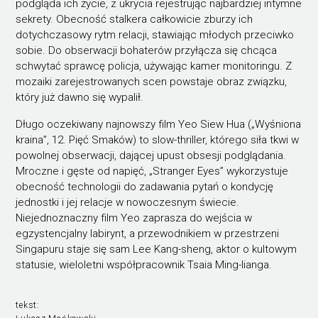
podgląda ich życie, z ukrycia rejestrując najbardziej intymne
sekrety. Obecność stalkera całkowicie zburzy ich
dotychczasowy rytm relacji, stawiając młodych przeciwko
sobie. Do obserwacji bohaterów przyłącza się chcąca
schwytać sprawcę policja, używając kamer monitoringu. Z
mozaiki zarejestrowanych scen powstaje obraz związku,
który już dawno się wypalił.
Długo oczekiwany najnowszy film Yeo Siew Hua („Wyśniona
kraina”, 12. Pięć Smaków) to slow-thriller, którego siła tkwi w
powolnej obserwacji, dającej upust obsesji podglądania.
Mroczne i gęste od napięć, „Stranger Eyes” wykorzystuje
obecność technologii do zadawania pytań o kondycję
jednostki i jej relacje w nowoczesnym świecie.
Niejednoznaczny film Yeo zaprasza do wejścia w
egzystencjalny labirynt, a przewodnikiem w przestrzeni
Singapuru staje się sam Lee Kang-sheng, aktor o kultowym
statusie, wieloletni współpracownik Tsaia Ming-lianga.
tekst: