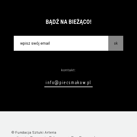
BĄDŹ NA BIEŻĄCO!
ok
kontakt:
info@piecsmakow.pl
© Fundacja Sztuki Arteria