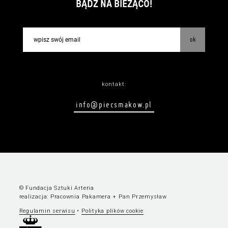
BĄDŹ NA BIEŻĄCO!
ok
kontakt:
info@piecsmakow.pl
© Fundacja Sztuki Arteria
realizacja:
Pracownia Pakamera
+
Pan Przemysław
Regulamin serwisu
•
Polityka plików cookie