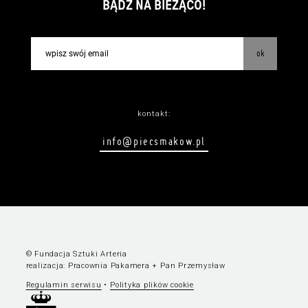
BĄDŹ NA BIEŻĄCO!
ok
kontakt:
info@piecsmakow.pl
© Fundacja Sztuki Arteria
realizacja:
Pracownia Pakamera
+
Pan Przemysław
Regulamin serwisu
•
Polityka plików cookie