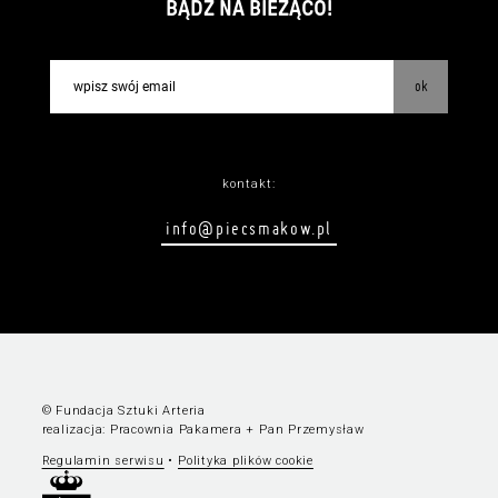
BĄDŹ NA BIEŻĄCO!
ok
kontakt:
info@piecsmakow.pl
© Fundacja Sztuki Arteria
realizacja:
Pracownia Pakamera
+
Pan Przemysław
Regulamin serwisu
•
Polityka plików cookie