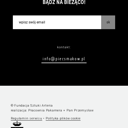
BĄDŹ NA BIEŻĄCO!
ok
kontakt:
info@piecsmakow.pl
© Fundacja Sztuki Arteria
realizacja:
Pracownia Pakamera
+
Pan Przemysław
Regulamin serwisu
•
Polityka plików cookie