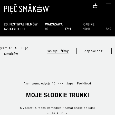
gram 16. AFF Pięć
Sekcje i filmy
Zapowiedzi
Smaków
Archiwum, edycja 16
Japan Feel-Good
MOJE SŁODKIE TRUNKI
Filmy dostępne
Wszystkie sekcje
online
My Sweet Grappa Remedies / Amai osake de ugai
reż. Akiko Ohku