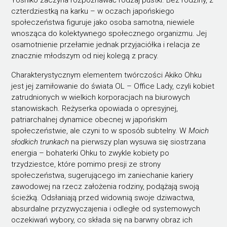
Yoshiko zaczyna rozpoznawać rodzaj pustki. Bez rodziny, z
czterdziestką na karku – w oczach japońskiego
społeczeństwa figuruje jako osoba samotna, niewiele
wnosząca do kolektywnego społecznego organizmu. Jej
osamotnienie przełamie jednak przyjaciółka i relacja ze
znacznie młodszym od niej kolegą z pracy.
Charakterystycznym elementem twórczości Akiko Ohku
jest jej zamiłowanie do świata OL – Office Lady, czyli kobiet
zatrudnionych w wielkich korporacjach na biurowych
stanowiskach. Reżyserka opowiada o opresyjnej,
patriarchalnej dynamice obecnej w japońskim
społeczeństwie, ale czyni to w sposób subtelny. W
Moich
słodkich trunkach
na pierwszy plan wysuwa się siostrzana
energia – bohaterki Ohku to zwykle kobiety po
trzydziestce, które pomimo presji ze strony
społeczeństwa, sugerującego im zaniechanie kariery
zawodowej na rzecz założenia rodziny, podążają swoją
ścieżką. Odsłaniają przed widownią swoje dziwactwa,
absurdalne przyzwyczajenia i odległe od systemowych
oczekiwań wybory, co składa się na barwny obraz ich