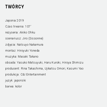
TWÓRCY
Japonia 2019
Czas trwania:
107’
reżyseria:
Akiko Ohku
scenariusz:
Jiro (Sissonne)
zdjęcia:
Natsuyo Nakamura
montaż:
Hiroyuki Yoneda
muzyka:
Masaki Takano
obsada:
Yasuko Matsuyuki, Haru Kuroki, Hiroya Shimizu
producent:
Rina Takashima, Ujikatsu Omori, Kasumi Yao
produkcja:
C&I Entertainment
język:
japoński
barwa:
kolor