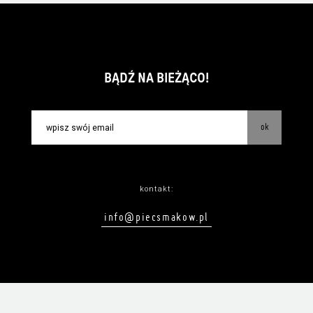
BĄDŹ NA BIEŻĄCO!
ok
kontakt:
info@piecsmakow.pl