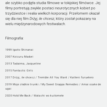
ale szybko podjęła studia filmowe w tokijskiej filmówce. Jej
filmy portretują zwykle postaci neurotycznych kobiet po
trzydziestce i realia wielkich korporacji. Przełomem okazał
się dla niej film
Drżyj, ile chcesz
, który został pokazany na
wielu międzynarodowych festiwalach.
Filmografia:
1999 Igaito Shinanai
2007 Koisuru Madori
2013 Tadaima, Jacqueline
2015 Fantastic Girls
2017 Drżyj, ile chcesz / Tremble All You Want / Katteni furuetero
2019 Moje słodkie trunki / My Sweet Grappa Remedies / Amai osake de
ugai
2020 Hold Me Back / Watashi wo kuitomete