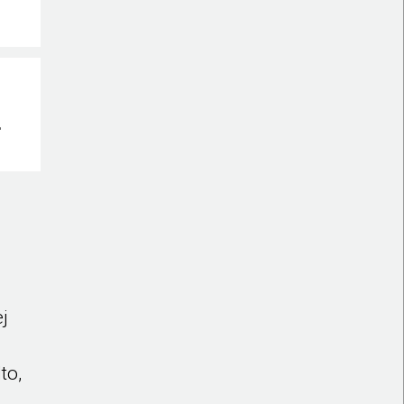
j
to,