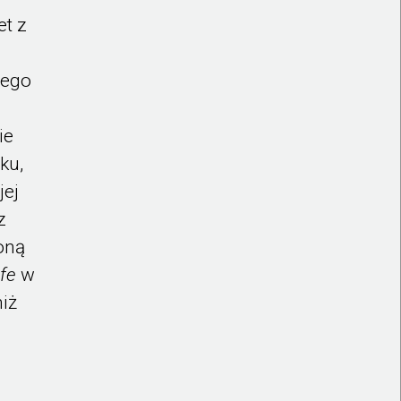
et z
jego
ie
ku,
jej
z
oną
fe
w
niż