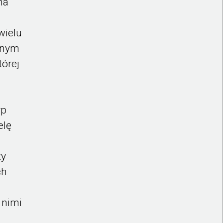
ma
wielu
alnym
tórej
yp
elę
zy
ch
 nimi