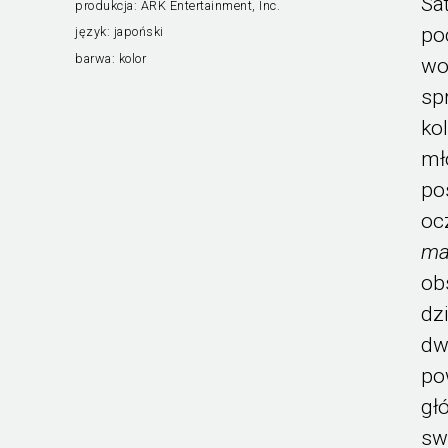
Sa
produkcja:
ARK Entertainment, Inc.
po
język:
japoński
barwa:
kolor
wo
sp
ko
mł
po
oc
ma
ob
dz
dw
po
gł
sw