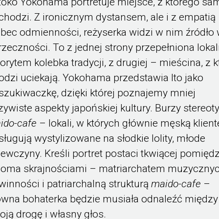
toko Yokohama portretuje miejsce, z którego sa
chodzi. Z ironicznym dystansem, ale i z empatią
bec odmienności, reżyserka widzi w nim źródło 
rzeczności. To z jednej strony przepełniona lok
lorytem kolebka tradycji, z drugiej – mieścina, z k
odzi uciekają. Yokohama przedstawia Ito jako
szukiwaczkę, dzięki której poznajemy mniej
zywiste aspekty japońskiej kultury. Burzy stereot
ido-cafe
– lokali, w których głównie męską klient
sługują wystylizowane na słodkie lolity, młode
iewczyny. Kreśli portret postaci tkwiącej pomięd
oma skrajnościami – matriarchatem muzyczny
winności i patriarchalną strukturą
maido-cafe
–
ówna bohaterka będzie musiała odnaleźć między
oją drogę i własny głos.