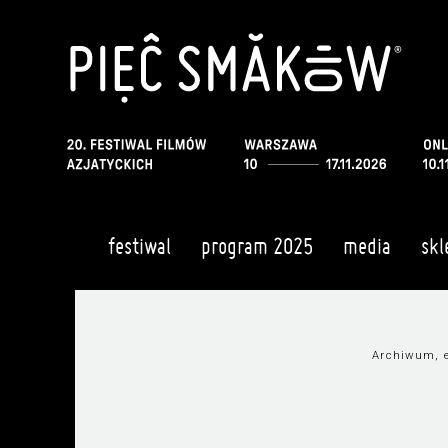
festiwal
program 2025
media
skl
Archiwum, e