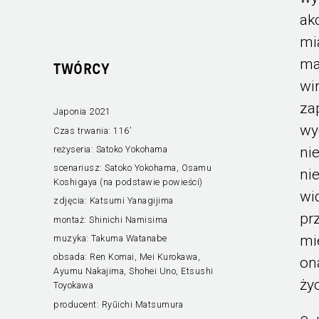
ak
mi
ma
TWÓRCY
wi
za
Japonia 2021
wy
Czas trwania:
116’
ni
reżyseria:
Satoko Yokohama
scenariusz:
Satoko Yokohama, Osamu
ni
Koshigaya (na podstawie powieści)
wi
zdjęcia:
Katsumi Yanagijima
pr
montaż:
Shinichi Namisima
mi
muzyka:
Takuma Watanabe
obsada:
Ren Komai, Mei Kurokawa,
on
Ayumu Nakajima, Shohei Uno, Etsushi
ży
Toyokawa
producent:
Ryūichi Matsumura