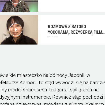
ROZMOWA Z SATOKO
YOKOHAMĄ, REŻYSERKĄ FILMU
"ITO"
ewielkie miasteczko na północy Japonii, w
efekturze Aomori. To stąd wywodzi się najbardzie
any model shamisena Tsugaru i styl grania na
adycyjnym instrumencie. Również stąd pochodzi I
cofana dziewczyna, mówiąca z silnym lokalnym