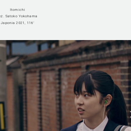
Itomichi
eż. Satoko Yokohama
Japonia 2021, 116’