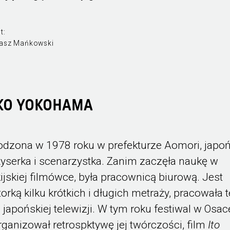
t:
asz Mańkowski
KO YOKOHAMA
odzona w 1978 roku w prefekturze Aomori, japo
żyserka i scenarzystka. Zanim zaczęła naukę w
kijskiej filmówce, była pracownicą biurową. Jest
torką kilku krótkich i długich metraży, pracowała 
a japońskiej telewizji. W tym roku festiwal w Osac
rganizował retrospktywę jej twórczości, film
Ito