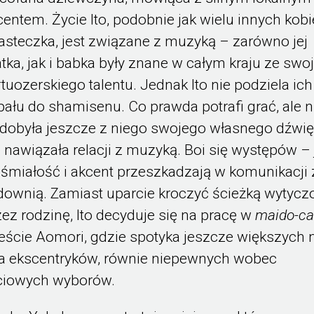
centem. Życie Ito, podobnie jak wielu innych kobi
asteczka, jest związane z muzyką – zarówno jej
tka, jak i babka były znane w całym kraju ze swo
rtuozerskiego talentu. Jednak Ito nie podziela ich
pału do shamisenu. Co prawda potrafi grać, ale n
dobyła jeszcze z niego swojego własnego dźwię
e nawiązała relacji z muzyką. Boi się występów – 
eśmiałość i akcent przeszkadzają w komunikacji 
downią. Zamiast uparcie kroczyć ścieżką wytycz
zez rodzinę, Ito decyduje się na pracę w
maido-ca
eście Aomori, gdzie spotyka jeszcze większych 
a ekscentryków, równie niepewnych wobec
ciowych wyborów.