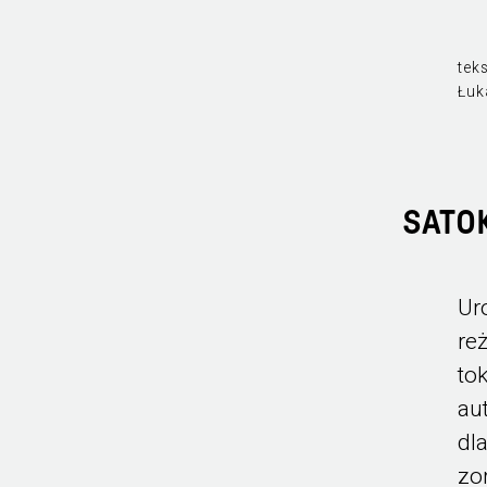
teks
Łuk
SATO
Ur
re
to
au
dl
zo