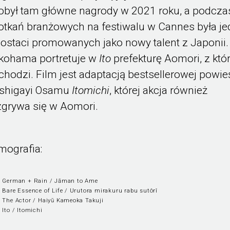
obył tam główne nagrody w 2021 roku, a podcza
otkań branżowych na festiwalu w Cannes była j
postaci promowanych jako nowy talent z Japonii.
kohama portretuje w
Ito
prefekturę Aomori, z któr
chodzi. Film jest adaptacją bestsellerowej powie
shigayi Osamu
Itomichi
, której akcja również
zgrywa się w Aomori.
lmografia:
 German + Rain / Jāman to Ame
 Bare Essence of Life / Urutora mirakuru rabu sutôrî
 The Actor / Haiyū Kameoka Takuji
 Ito / Itomichi