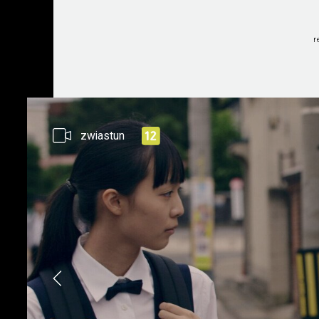
r
zwiastun