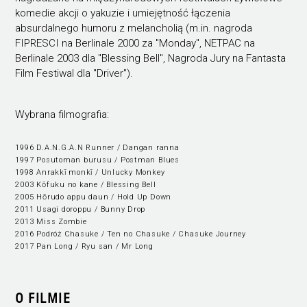
komedie akcji o yakuzie i umiejętność łączenia
absurdalnego humoru z melancholią (m.in. nagroda
FIPRESCI na Berlinale 2000 za "Monday", NETPAC na
Berlinale 2003 dla "Blessing Bell", Nagroda Jury na Fantasta
Film Festiwal dla "Driver").
Wybrana filmografia:
1996 D.A.N.G.A.N Runner / Dangan ranna
1997 Posutoman burusu / Postman Blues
1998 Anrakkī monkī / Unlucky Monkey
2003 Kōfuku no kane / Blessing Bell
2005 Hōrudo appu daun / Hold Up Down
2011 Usagi doroppu / Bunny Drop
2013 Miss Zombie
2016 Podróż Chasuke / Ten no Chasuke / Chasuke Journey
2017 Pan Long / Ryu san / Mr Long
O FILMIE