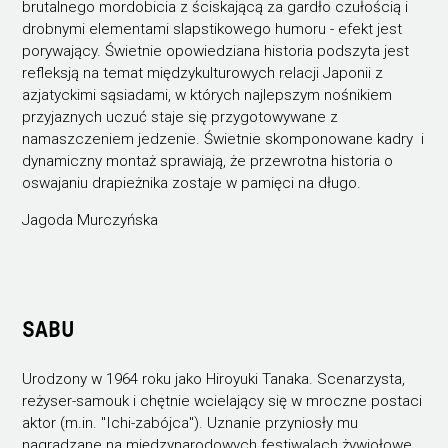
brutalnego mordobicia z ściskającą za gardło czułością i
drobnymi elementami slapstikowego humoru - efekt jest
porywający. Świetnie opowiedziana historia podszyta jest
refleksją na temat międzykulturowych relacji Japonii z
azjatyckimi sąsiadami, w których najlepszym nośnikiem
przyjaznych uczuć staje się przygotowywane z
namaszczeniem jedzenie. Świetnie skomponowane kadry i
dynamiczny montaż sprawiają, że przewrotna historia o
oswajaniu drapieżnika zostaje w pamięci na długo.
Jagoda Murczyńska
SABU
Urodzony w 1964 roku jako Hiroyuki Tanaka. Scenarzysta,
reżyser-samouk i chętnie wcielający się w mroczne postaci
aktor (m.in. "Ichi-zabójca"). Uznanie przyniosły mu
nagradzane na międzynarodowych festiwalach żywiołowe