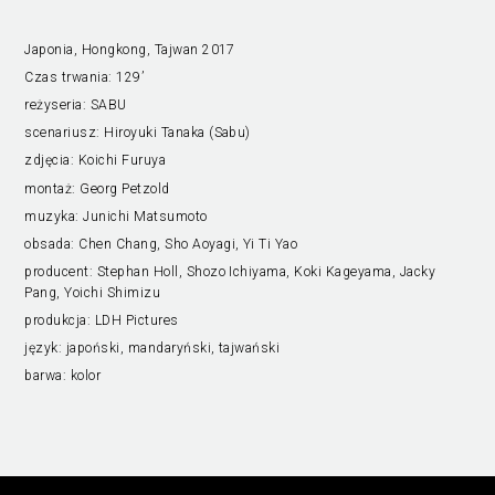
Japonia, Hongkong, Tajwan 2017
Czas trwania:
129’
reżyseria:
SABU
scenariusz:
Hiroyuki Tanaka (Sabu)
zdjęcia:
Koichi Furuya
montaż:
Georg Petzold
muzyka:
Junichi Matsumoto
obsada:
Chen Chang, Sho Aoyagi, Yi Ti Yao
producent:
Stephan Holl, Shozo Ichiyama, Koki Kageyama, Jacky
Pang, Yoichi Shimizu
produkcja:
LDH Pictures
język:
japoński, mandaryński, tajwański
barwa:
kolor