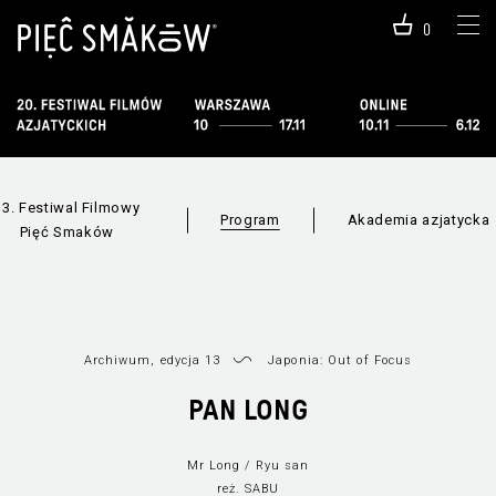
0
13. Festiwal Filmowy
Program
Akademia azjatycka
Pięć Smaków
Archiwum, edycja 13
Japonia: Out of Focus
PAN LONG
Mr Long / Ryu san
Informacje o
Wszystkie sekc
programie
reż. SABU