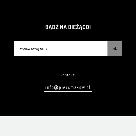
BĄDŹ NA BIEŻĄCO!
ok
kontakt:
info@piecsmakow.pl