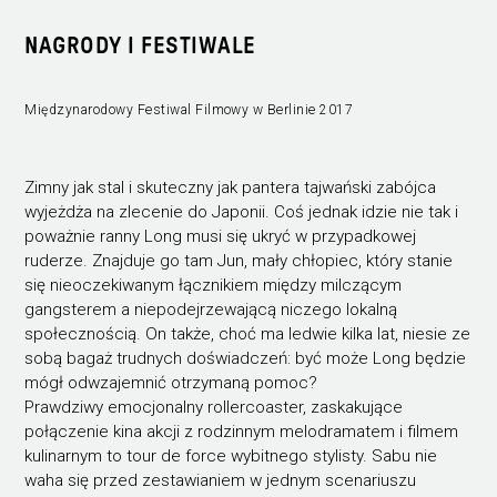
NAGRODY I FESTIWALE
Międzynarodowy Festiwal Filmowy w Berlinie 2017
Zimny jak stal i skuteczny jak pantera tajwański zabójca
wyjeżdża na zlecenie do Japonii. Coś jednak idzie nie tak i
poważnie ranny Long musi się ukryć w przypadkowej
ruderze. Znajduje go tam Jun, mały chłopiec, który stanie
się nieoczekiwanym łącznikiem między milczącym
gangsterem a niepodejrzewającą niczego lokalną
społecznością. On także, choć ma ledwie kilka lat, niesie ze
sobą bagaż trudnych doświadczeń: być może Long będzie
mógł odwzajemnić otrzymaną pomoc?
Prawdziwy emocjonalny rollercoaster, zaskakujące
połączenie kina akcji z rodzinnym melodramatem i filmem
kulinarnym to tour de force wybitnego stylisty. Sabu nie
waha się przed zestawianiem w jednym scenariuszu