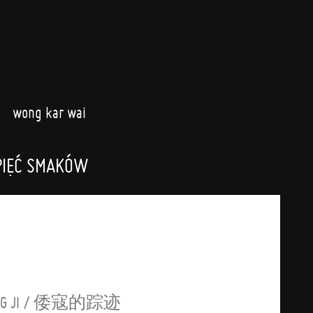
wong kar wai
PIĘĆ SMAKÓW
E ZONG JI / 倭寇的踪迹