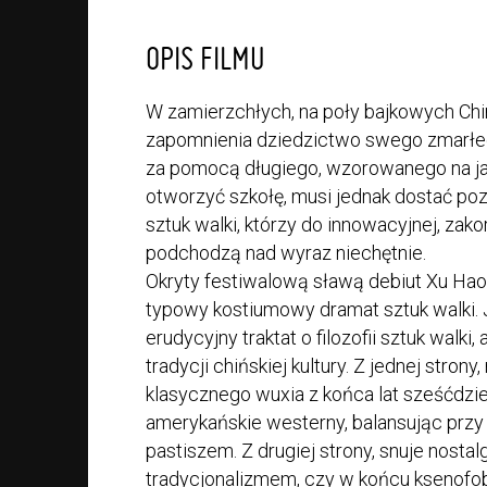
OPIS FILMU
W zamierzchłych, na poły bajkowych Chin
zapomnienia dziedzictwo swego zmarłeg
za pomocą długiego, wzorowanego na j
otworzyć szkołę, musi jednak dostać po
sztuk walki, którzy do innowacyjnej, zako
podchodzą nad wyraz niechętnie.
Okryty festiwalową sławą debiut Xu Hao
typowy kostiumowy dramat sztuk walki.
erudycyjny traktat o filozofii sztuk walk
tradycji chińskiej kultury. Z jednej stron
klasycznego wuxia z końca lat sześćdzie
amerykańskie westerny, balansując przy
pastiszem. Z drugiej strony, snuje nosta
tradycjonalizmem, czy w końcu ksenofob