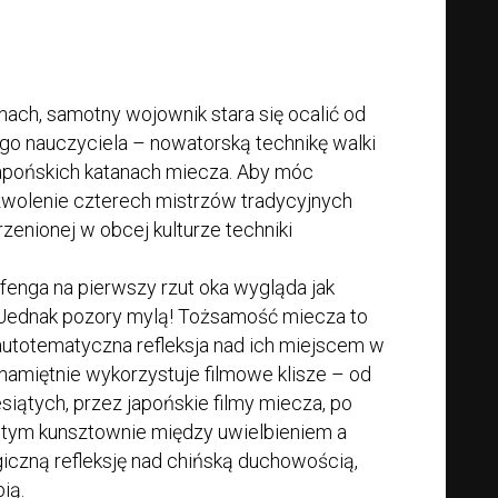
ach, samotny wojownik stara się ocalić od
o nauczyciela – nowatorską technikę walki
apońskich katanach miecza. Aby móc
zwolenie czterech mistrzów tradycyjnych
rzenionej w obcej kulturze techniki
fenga na pierwszy rzut oka wygląda jak
 Jednak pozory mylą! Tożsamość miecza to
i, autotematyczna refleksja nad ich miejscem w
y, namiętnie wykorzystuje filmowe klisze – od
siątych, przez japońskie filmy miecza, po
 tym kunsztownie między uwielbieniem a
lgiczną refleksję nad chińską duchowością,
ią.