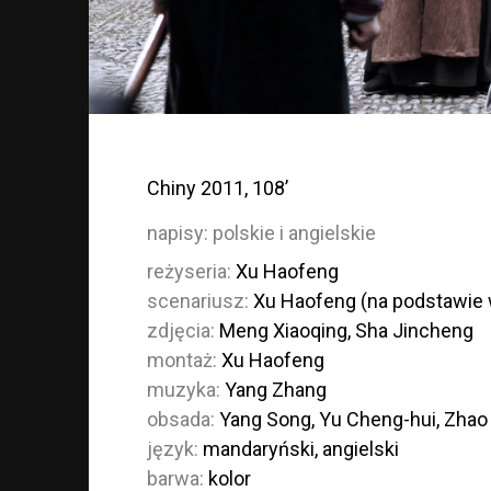
Chiny 2011, 108’
napisy:
polskie i angielskie
reżyseria:
Xu Haofeng
scenariusz:
Xu Haofeng (na podstawie 
zdjęcia:
Meng Xiaoqing, Sha Jincheng
montaż:
Xu Haofeng
muzyka:
Yang Zhang
obsada:
Yang Song, Yu Cheng-hui, Zhao
język:
mandaryński, angielski
barwa:
kolor