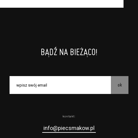
BĄDŹ NA BIEŻĄCO!
ok
kontakt:
info@piecsmakow.pl