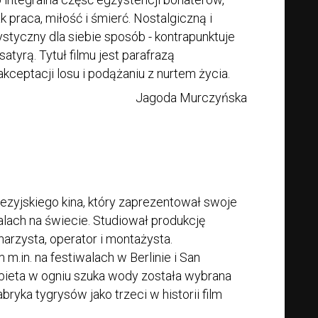
 praca, miłość i śmierć. Nostalgiczną i
styczny dla siebie sposób - kontrapunktuje
atyrą. Tytuł filmu jest parafrazą
ceptacji losu i podążaniu z nurtem życia.
Jagoda Murczyńska
lezyjskiego kina, który zaprezentował swoje
alach na świecie. Studiował produkcję
narzysta, operator i montażysta.
.in. na festiwalach w Berlinie i San
bieta w ogniu szuka wody została wybrana
ryka tygrysów jako trzeci w historii film