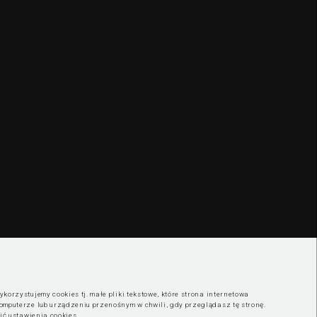
korzystujemy cookies tj. małe pliki tekstowe, które strona internetowa
omputerze lub urządzeniu przenośnym w chwili, gdy przeglądasz tę stronę.
nić ustawienia cookies
.