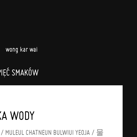
wong kar wai
PIĘĆ SMAKÓW
KA WODY
 / MULEUL CHATNEUN BULWIUI YEOJA / 물