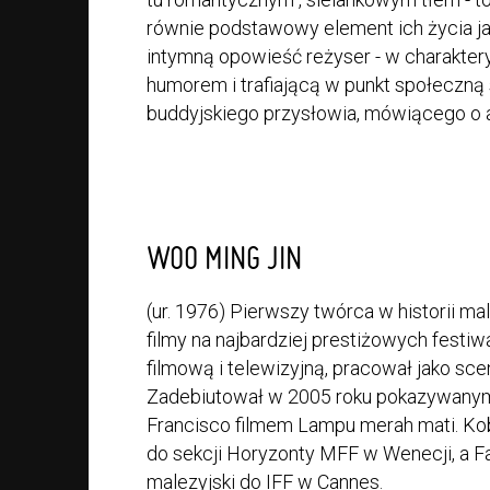
równie podstawowy element ich życia jak
intymną opowieść reżyser - w charaktery
humorem i trafiającą w punkt społeczną s
buddyjskiego przysłowia, mówiącego o ak
WOO MING JIN
(ur. 1976) Pierwszy twórca w historii ma
filmy na najbardziej prestiżowych festiw
filmową i telewizyjną, pracował jako sce
Zadebiutował w 2005 roku pokazywanym m
Francisco filmem Lampu merah mati. Ko
do sekcji Horyzonty MFF w Wenecji, a Fab
malezyjski do IFF w Cannes.