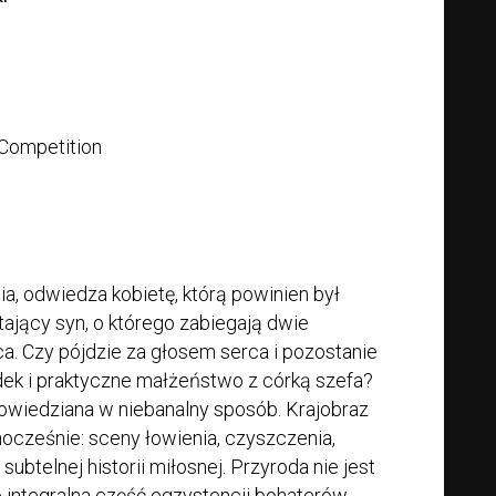
 Competition
cia, odwiedza kobietę, którą powinien był
tający syn, o którego zabiegają dwie
a. Czy pójdzie za głosem serca i pozostanie
ądek i praktyczne małżeństwo z córką szefa?
powiedziana w niebanalny sposób. Krajobraz
nocześnie: sceny łowienia, czyszczenia,
subtelnej historii miłosnej. Przyroda nie jest
 integralna część egzystencji bohaterów,