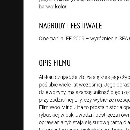
barwa:
kolor
NAGRODY I FESTIWALE
Cinemanila IFF 2009 – wyróżnienie SEA
OPIS FILMU
Ah-kau czując, że zbliża się kres jego ży
poślubić wiele lat wcześniej. Jego doras
dziewczyny, ma szansę uniknąć błędu ojc
przy zadziornej Lily, czy wybierze rozs
Film Woo Ming Jina to prosta historia o
rybackiej wioski uwodzi i odstręcza rów
oprawiania ryb stają się surową ramą dla 
tu romantycznym , sielankowym tłem - to