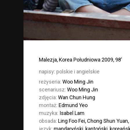
Malezja, Korea Południowa 2009, 98’
napisy:
polskie i angielskie
reżyseria:
Woo Ming Jin
scenariusz:
Woo Ming Jin
zdjęcia:
Wan Chun Hung
montaż:
Edmund Yeo
muzyka:
Isabel Lam
obsada:
Ling Foo Fei, Chong Shun Yuan, 
język:
mandaryński, kantoński, koreańsk