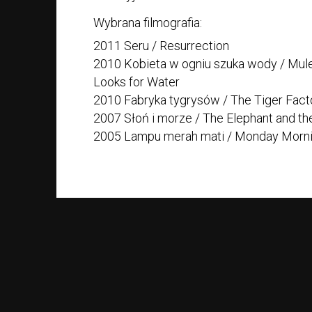
Wybrana filmografia:
2011 Seru / Resurrection
2010 Kobieta w ogniu szuka wody / Mule
Looks for Water
2010 Fabryka tygrysów / The Tiger Fact
2007 Słoń i morze / The Elephant and th
2005 Lampu merah mati / Monday Morni