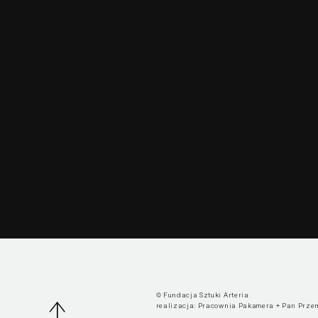
© Fundacja Sztuki Arteria
realizacja:
Pracownia Pakamera
+
Pan Prze