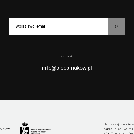
ok
kontakt:
info@piecsmakow.pl
Na naszej stronie wy
mysław
zapisuje na Twoim k
Kliknij tu, aby zmie