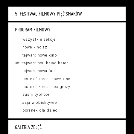
5. FESTIWAL FILMOWY PIĘĆ SMAKÓW
PROGRAM FILMOWY
wszystkie sekcje
nowe kino azji
tajwan: nowe kino
tajwan: hou hsiao-hsien
tajwan: nowa fala
taste of korea: nowe kino
taste of korea: noc grozy
sushi typhoon
azja w obiektywie
poranek dla dzieci
GALERIA ZDJĘĆ