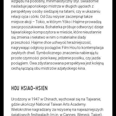
względu na podobny, minimalistyczny styl. Świadomie
naśladuje japońskiego mistrza w długich ujęciach z
perspektywy osoby siedzącej na tatami, czy w ukazaniu
relacji ojca i córki. Od Ozu reżyser zaczerpnął także
miejsce akcji – Tokio, w którym Yōko i Hajime prowadzą
swoje poszukiwania. Bohaterka próbuje odtworzyć dzieje
tajwańskiego kompozytora w mieście, które nieustannie
się zmienia i niełatwo w nim o materialne ślady
przeszłości. Hajime chce uchwycić teraźniejszość,
nagrywając odgłosy pociągów. Film Hou to kontemplacja
zwykłych chwil. Symbolicznego znaczenia nabierają tu
proste czynności: picie kawy, jedzenie posiłku, czy jazda
pociągiem. Owa zdystansowana perspektywa jest kolejną
cechą łączącą obu mistrzów azjatyckiego kina.
HOU HSIAO-HSIEN
Urodzony w 1947 w Chinach, wychował się na Tajwanie,
gdzie ukończył National Taiwan Arts Academy.
Wielokrotnie nagradzany za reżyserię na najważniejszych
światowych festiwalach (m.in. w Cannes, Wenecji, Tajpej).