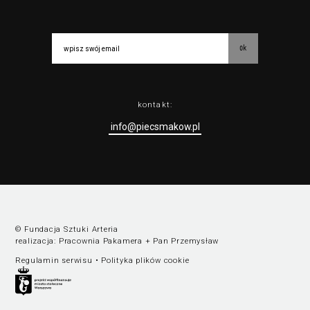
ok
kontakt:
info@piecsmakow.pl
© Fundacja Sztuki Arteria
realizacja:
Pracownia Pakamera
+
Pan Przemysław
Regulamin serwisu
•
Polityka plików cookie