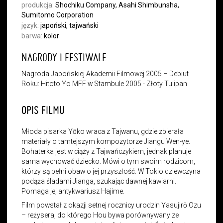
produkcja:
Shochiku Company, Asahi Shimbunsha,
Sumitomo Corporation
język:
japoński, tajwański
barwa:
kolor
NAGRODY I FESTIWALE
Nagroda Japońskiej Akademii Filmowej 2005 – Debiut
Roku: Hitoto Yo MFF w Stambule 2005 - Złoty Tulipan
OPIS FILMU
Młoda pisarka Yōko wraca z Tajwanu, gdzie zbierała
materiały o tamtejszym kompozytorze Jiangu Wen-ye.
Bohaterka jest w ciąży z Tajwańczykiem, jednak planuje
sama wychować dziecko. Mówi o tym swoim rodzicom,
którzy są pełni obaw o jej przyszłość. W Tokio dziewczyna
podąża śladami Jianga, szukając dawnej kawiarni.
Pomaga jej antykwariusz Hajime.
Film powstał z okazji setnej rocznicy urodzin Yasujirō Ozu
– reżysera, do którego Hou bywa porównywany ze