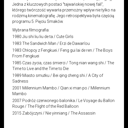
Jedna z kluczowych postaci "tajwańskiej nowej fali",
którego twórczość wywarła przemożny wpływ nie tylko na
rodzimą kinematografię. Jego retrospektywa była częścią
programu 5. Pięciu Smaków.
Wybrana filmografia:
1980 Jiu shi liu liu de ta / Cute Girls
1983 The Sandwich Man / Erzi de Dawan’ou
1983 Chłopcy z Fengkuei / Feng gui lai de ren / The Boys
From Fengkuei
1985 Czas życia, czas śmierci / Tong nian wang shi / The
Time to Live and the Time to Die
1989 Miasto smutku / Bei qing cheng shi / A City of
Sadness
2001 Millennium Mambo / Qian xi man po / Millennium
Mambo
2007 Podróż czerwonego balonika / Le Voyage du Ballon
Rouge / The Flight of the Red Balloon
2015 Zabójczyni / Nie yinniang / The Assassin