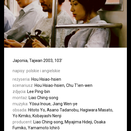
Japonia, Tajwan 2003, 103’
napisy:
polskie i angielskie
reżyseria:
Hou Hsiao-hsien
scenariusz:
Hou Hsiao-hsien, Chu T'ien-wen
zdjęcia:
Lee Ping-bin
montaż:
Liao Ching-song
muzyka:
Yōsui Inoue, Jiang Wen-ye
obsada:
Hitoto Yo, Asano Tadanobu, Hagiwara Masato,
Yo Kimiko, Kobayashi Nenji
producent:
Liao Ching-song, Miyajima Hideji, Osaka
Fumiko, Yamamoto Ichirō