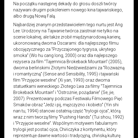
Na początku następnej dekady do głosu doszli twórcy
nazywani drugim pokoleniem nowego kina tajwańskiego,
albo drugą Nową Falą.
Najbardziej znanym przedstawicielem tego nurtu jest Ang
Lee. Urodzony na Tajwanie twórca zaistniał nie tylko na
scenie lokalnej, ale także zrobił międzynarodową karierę,
ukoronowaną dwoma Oscarami: dla najlepszego filmu
obcojęzycznego za "Przyczajonego tygrysa, ukrytego
smoka" (Wo hu cang long, 2000) oraz dla najlepszego
reżysera za film "Tajemnica Brokeback Mountain" (2005),
dwoma berlińskimi Złotymi Niedźwiedziami za "Rozważną
i romantyczną" (Sense and Sensibility, 1995) i tajwański
film "Przyjęcie weselne" (Xi yan, 1993) oraz dwoma
statuetkami weneckiego Złotego Lwa za filmy "Tajemnica
Brokeback Mountain" i "Ostrożnie, pożądanie" (Se, jie,
2007). Prezentowany podczas Festiwalu Filmowego Pięć
Smaków obraz "Jedz i pij, mężczyzno i kobieto" (Yin shi
nan tu, 1994) stanowi ostatnią część "trylogii ojca", którą
wraz z nim tworzą filmy "Pushing Hands" (Tui shou, 1992)
i "Przyjęcie weselne". Wspólnym motywem fabularnym
trylogii jest postać ojca, Chińczyka z kontynentu, który
reprezentuje dawne wartości i tradycyjną, chińską kulturę.