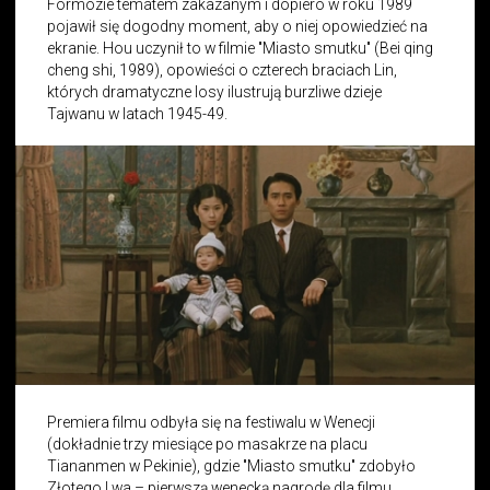
Formozie tematem zakazanym i dopiero w roku 1989
pojawił się dogodny moment, aby o niej opowiedzieć na
ekranie. Hou uczynił to w filmie "Miasto smutku" (Bei qing
cheng shi, 1989), opowieści o czterech braciach Lin,
których dramatyczne losy ilustrują burzliwe dzieje
Tajwanu w latach 1945-49.
Premiera filmu odbyła się na festiwalu w Wenecji
(dokładnie trzy miesiące po masakrze na placu
Tiananmen w Pekinie), gdzie "Miasto smutku" zdobyło
Złotego Lwa – pierwszą wenecką nagrodę dla filmu