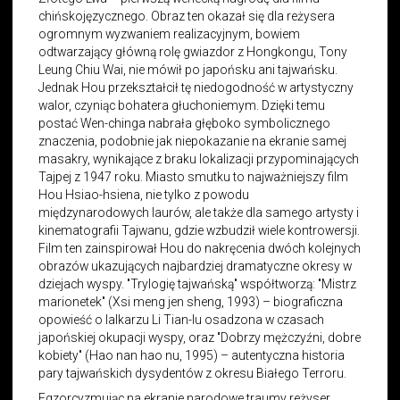
chińskojęzycznego. Obraz ten okazał się dla reżysera
ogromnym wyzwaniem realizacyjnym, bowiem
odtwarzający główną rolę gwiazdor z Hongkongu, Tony
Leung Chiu Wai, nie mówił po japońsku ani tajwańsku.
Jednak Hou przekształcił tę niedogodność w artystyczny
walor, czyniąc bohatera głuchoniemym. Dzięki temu
postać Wen-chinga nabrała głęboko symbolicznego
znaczenia, podobnie jak niepokazanie na ekranie samej
masakry, wynikające z braku lokalizacji przypominających
Tajpej z 1947 roku. Miasto smutku to najważniejszy film
Hou Hsiao-hsiena, nie tylko z powodu
międzynarodowych laurów, ale także dla samego artysty i
kinematografii Tajwanu, gdzie wzbudził wiele kontrowersji.
Film ten zainspirował Hou do nakręcenia dwóch kolejnych
obrazów ukazujących najbardziej dramatyczne okresy w
dziejach wyspy. "Trylogię tajwańską" współtworzą: "Mistrz
marionetek" (Xsi meng jen sheng, 1993) – biograficzna
opowieść o lalkarzu Li Tian-lu osadzona w czasach
japońskiej okupacji wyspy, oraz "Dobrzy mężczyźni, dobre
kobiety" (Hao nan hao nu, 1995) – autentyczna historia
pary tajwańskich dysydentów z okresu Białego Terroru.
Egzorcyzmując na ekranie narodowe traumy reżyser