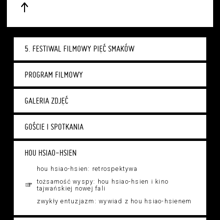
5. FESTIWAL FILMOWY PIĘĆ SMAKÓW
PROGRAM FILMOWY
GALERIA ZDJĘĆ
GOŚCIE I SPOTKANIA
HOU HSIAO-HSIEN
hou hsiao-hsien: retrospektywa
tożsamość wyspy: hou hsiao-hsien i kino
tajwańskiej nowej fali
zwykły entuzjazm: wywiad z hou hsiao-hsienem