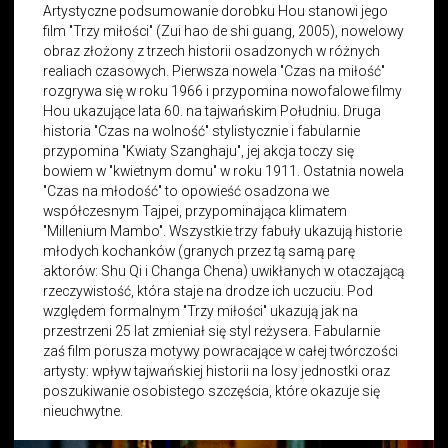
Artystyczne podsumowanie dorobku Hou stanowi jego
film "Trzy miłości" (Zui hao de shi guang, 2005), nowelowy
obraz złożony z trzech historii osadzonych w różnych
realiach czasowych. Pierwsza nowela "Czas na miłość"
rozgrywa się w roku 1966 i przypomina nowofalowe filmy
Hou ukazujące lata 60. na tajwańskim Południu. Druga
historia "Czas na wolność" stylistycznie i fabularnie
przypomina "Kwiaty Szanghaju", jej akcja toczy się
bowiem w "kwietnym domu" w roku 1911. Ostatnia nowela
"Czas na młodość" to opowieść osadzona we
współczesnym Tajpei, przypominająca klimatem
"Millenium Mambo". Wszystkie trzy fabuły ukazują historie
młodych kochanków (granych przez tą samą parę
aktorów: Shu Qi i Changa Chena) uwikłanych w otaczającą
rzeczywistość, która staje na drodze ich uczuciu. Pod
względem formalnym "Trzy miłości" ukazują jak na
przestrzeni 25 lat zmieniał się styl reżysera. Fabularnie
zaś film porusza motywy powracające w całej twórczości
artysty: wpływ tajwańskiej historii na losy jednostki oraz
poszukiwanie osobistego szczęścia, które okazuje się
nieuchwytne.