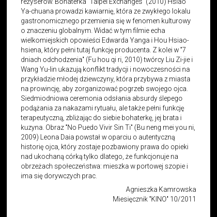
reżyserów. Bohaterka "Taipei Exchanges" (2010) Hsiao
Ya-chuana prowadzi kawiarnię, która ze zwykłego lokalu
gastronomicznego przemienia się w fenomen kulturowy
o znaczeniu globalnym. Widać w tym filmie echa
wielkomiejskich opowieści Edwarda Yanga i Hou Hsiao-
hsiena, który pełni tutaj funkcję producenta. Z kolei w "7
dniach odchodzenia" (Fu hou qi ri, 2010) twórcy Liu Zi-jie i
Wang Yu-lin ukazują konflikt tradycji i nowoczesności na
przykładzie młodej dziewczyny, która przybywa z miasta
na prowincję, aby zorganizować pogrzeb swojego ojca.
Siedmiodniowa ceremonia odsłania absurdy ślepego
podążania za nakazami rytuału, ale także pełni funkcję
terapeutyczną, zbliżając do siebie bohaterkę, jej brata i
kuzyna. Obraz "No Puedo Vivir Sin Ti" (Bu neng mei you ni,
2009) Leona Daia powstał w oparciu o autentyczną
historię ojca, który zostaje pozbawiony prawa do opieki
nad ukochaną córką tylko dlatego, że funkcjonuje na
obrzeżach społeczeństwa: mieszka w portowej szopie i
ima się dorywczych prac.
Agnieszka Kamrowska
Miesięcznik "KINO" 10/2011