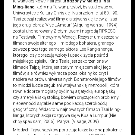
tajwańskiej Nowej Fali jest
urodzony w Malezji Tsai
Ming-liang
, który na Tajwan przybył, by studiować na
Uniwersytecie Kultury Chińskiej. Na przełomie lat 80. i 90.
Tsai zaczął realizować filmy dla tajwańskiej telewizji, zaś
jego drugi obraz "Vive L’Amour" (Ai quing wan sui, 1994)
został uhonorowany Złotym Lwem i nagrodą FIPRESCI
na Festiwalu Filmowym w Wenecji. Reżyser umieszcza w
filmach swoje alter ego – młodego bohatera, granego
zawsze przez tego samego aktora, Lee Kang-shenga,
którego losy obrazują wzloty i upadki życia pośród
miejskiego zgiełku. Kino Tsaia jest zakorzenione w
klimacie Tajpej, które jest stałym miejscem akcji jego
filmów, ale również wykracza poza lokalny koloryt i
nabiera walorów uniwersalnych. Bohaterowie jego filmów
to młodzi ludzie zagubieni w tajwańskiej metropolii, która
równie dobrze mogłaby być inną azjatycką, europejską
czy amerykańską stolicą, bowiem dręczące ich problemy i
niepewności są takie same pod każdą szerokością
geograficzną. Widać to w najnowszych filmach Tsai Ming-
lianga, których akcja rozgrywa się w Kuala Lumpur (Nie
chcę spać sam, 2006) i Paryżu (Visage, 2009).
Młodych Tajwańczyków portretuje także kolejne pokolenie