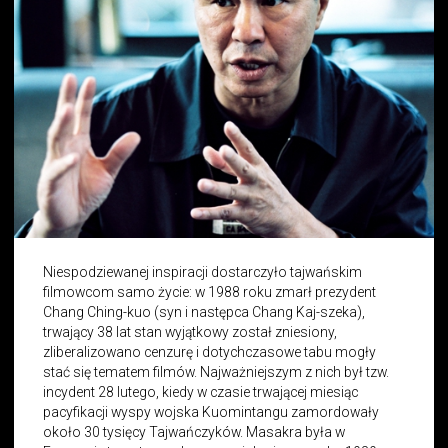
Niespodziewanej inspiracji dostarczyło tajwańskim
filmowcom samo życie: w 1988 roku zmarł prezydent
Chang Ching-kuo (syn i następca Chang Kaj-szeka),
trwający 38 lat stan wyjątkowy został zniesiony,
zliberalizowano cenzurę i dotychczasowe tabu mogły
stać się tematem filmów. Najważniejszym z nich był tzw.
incydent 28 lutego, kiedy w czasie trwającej miesiąc
pacyfikacji wyspy wojska Kuomintangu zamordowały
około 30 tysięcy Tajwańczyków. Masakra była w