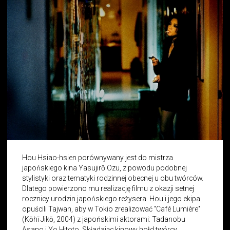
Hou Hsiao-hsien porównywany jest do mistrza
japońskiego kina Yasujirō Ozu, z powodu podobnej
stylistyki oraz tematyki rodzinnej obecnej u obu twórców.
Dlatego powierzono mu realizację filmu z okazji setnej
rocznicy urodzin japońskiego reżysera. Hou i jego ekipa
opuścili Tajwan, aby w Tokio zrealizować "Café Lumière"
(Kōhī Jikō, 2004) z japońskimi aktorami: Tadanobu
Asano i Yo Hitoto. Składając kinowy hołd twórcy