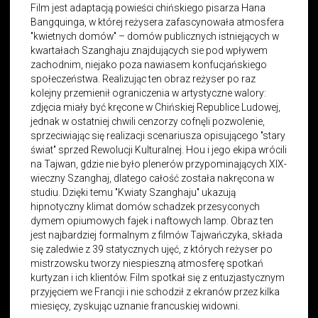
Film jest adaptacją powieści chińskiego pisarza Hana
Bangquinga, w której reżysera zafascynowała atmosfera
"kwietnych domów" – domów publicznych istniejących w
kwartałach Szanghaju znajdujących sie pod wpływem
zachodnim, niejako poza nawiasem konfucjańskiego
społeczeństwa. Realizując ten obraz reżyser po raz
kolejny przemienił ograniczenia w artystyczne walory:
zdjęcia miały być kręcone w Chińskiej Republice Ludowej,
jednak w ostatniej chwili cenzorzy cofnęli pozwolenie,
sprzeciwiając się realizacji scenariusza opisującego "stary
świat" sprzed Rewolucji Kulturalnej. Hou i jego ekipa wrócili
na Tajwan, gdzie nie było plenerów przypominających XIX-
wieczny Szanghaj, dlatego całość została nakręcona w
studiu. Dzięki temu "Kwiaty Szanghaju" ukazują
hipnotyczny klimat domów schadzek przesyconych
dymem opiumowych fajek i naftowych lamp. Obraz ten
jest najbardziej formalnym z filmów Tajwańczyka, składa
się zaledwie z 39 statycznych ujęć, z których reżyser po
mistrzowsku tworzy niespieszną atmosferę spotkań
kurtyzan i ich klientów. Film spotkał się z entuzjastycznym
przyjęciem we Francji i nie schodził z ekranów przez kilka
miesięcy, zyskując uznanie francuskiej widowni.