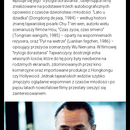
wpisuje się jego "trylogia dorastania", obejmująca filmy
zrealizowane na podstawie trzech autobiograficznych
opowieści z czasów dzieciństwa i młodości: "Lato u
dziadka" (Dongdong de jiaqi, 1984) – według historii
znanej tajwańskiej pisarki Chu T'ien-wen, autorki wielu
scenariuszy filmów Hou, "Czas życia, czas śmierci"
(Tongnian wangshi, 1985) – oparty na wspomnieniach
reżysera, oraz "Pył na wietrze" (Lianlian fegchen, 1986) –
opisujący przeżycia scenarzysty Wu Nien-jena. W filmowej
"trylogii dorastania" Tajwańczycy dostrzegli echa
własnych losów, które do tej pory były nieobecne na
rodzimych ekranach, zdominowanych przez kino
komercyjne oraz importowane produkcje z Hongkongu
czy Hollywood. Jednak tajwańskich widzów szybko
zmęczyło oglądanie wspomnień z czasów młodości i po
pięciu latach nowofalowe filmy przestały cieszyć się
zainteresowaniem.