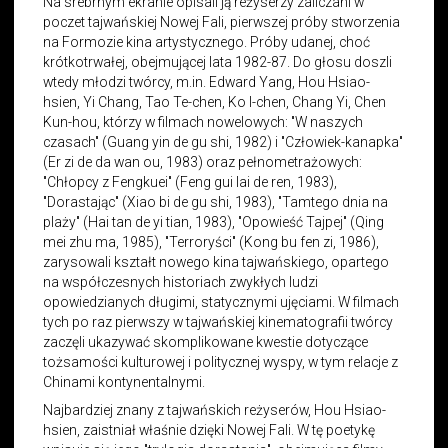
Na srebrnym ekranie opisali ją reżyserzy zaliczani w
poczet tajwańskiej Nowej Fali, pierwszej próby stworzenia
na Formozie kina artystycznego. Próby udanej, choć
krótkotrwałej, obejmującej lata 1982-87. Do głosu doszli
wtedy młodzi twórcy, m.in. Edward Yang, Hou Hsiao-
hsien, Yi Chang, Tao Te-chen, Ko I-chen, Chang Yi, Chen
Kun-hou, którzy w filmach nowelowych: "W naszych
czasach" (Guang yin de gu shi, 1982) i "Człowiek-kanapka"
(Er zi de da wan ou, 1983) oraz pełnometrażowych:
"Chłopcy z Fengkuei" (Feng gui lai de ren, 1983),
"Dorastając" (Xiao bi de gu shi, 1983), "Tamtego dnia na
plaży" (Hai tan de yi tian, 1983), "Opowieść Tajpej" (Qing
mei zhu ma, 1985), "Terroryści" (Kong bu fen zi, 1986),
zarysowali kształt nowego kina tajwańskiego, opartego
na współczesnych historiach zwykłych ludzi
opowiedzianych długimi, statycznymi ujęciami. W filmach
tych po raz pierwszy w tajwańskiej kinematografii twórcy
zaczęli ukazywać skomplikowane kwestie dotyczące
tożsamości kulturowej i politycznej wyspy, w tym relacje z
Chinami kontynentalnymi.
Najbardziej znany z tajwańskich reżyserów, Hou Hsiao-
hsien, zaistniał właśnie dzięki Nowej Fali. W tę poetykę