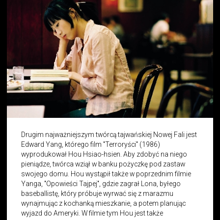
Drugim najważniejszym twórcą tajwańskiej Nowej Fali jest
Edward Yang, którego film "Terroryści" (1986)
wyprodukował Hou Hsiao-hsien. Aby zdobyć na niego
pieniądze, twórca wziął w banku pożyczkę pod zastaw
swojego domu. Hou wystąpił także w poprzednim filmie
Yanga, "Opowieści Tajpej", gdzie zagrał Lona, byłego
baseballistę, który próbuje wyrwać się z marazmu
wynajmując z kochanką mieszkanie, a potem planując
wyjazd do Ameryki. W filmie tym Hou jest także