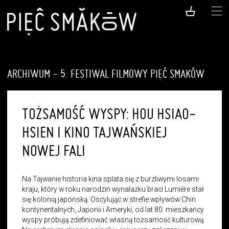
ARCHIWUM - 5. FESTIWAL FILMOWY PIĘĆ SMAKÓW
TOŻSAMOŚĆ WYSPY: HOU HSIAO-
HSIEN I KINO TAJWAŃSKIEJ
NOWEJ FALI
Na Tajwanie historia kina splata się z burzliwymi losami
kraju, który w roku narodzin wynalazku braci Lumière stał
się kolonią japońską. Oscylując w strefie wpływów Chin
kontynentalnych, Japonii i Ameryki, od lat 80. mieszkańcy
wyspy próbują zdefiniować własną tożsamość kulturową.