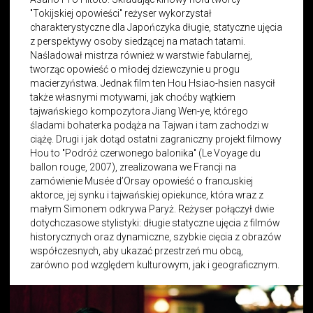
"Tokijskiej opowieści" reżyser wykorzystał
charakterystyczne dla Japończyka długie, statyczne ujęcia
z perspektywy osoby siedzącej na matach tatami.
Naśladował mistrza również w warstwie fabularnej,
tworząc opowieść o młodej dziewczynie u progu
macierzyństwa. Jednak film ten Hou Hsiao-hsien nasycił
także własnymi motywami, jak choćby wątkiem
tajwańskiego kompozytora Jiang Wen-ye, którego
śladami bohaterka podąża na Tajwan i tam zachodzi w
ciążę. Drugi i jak dotąd ostatni zagraniczny projekt filmowy
Hou to "Podróż czerwonego balonika" (Le Voyage du
ballon rouge, 2007), zrealizowana we Francji na
zamówienie Musée d’Orsay opowieść o francuskiej
aktorce, jej synku i tajwańskiej opiekunce, która wraz z
małym Simonem odkrywa Paryż. Reżyser połączył dwie
dotychczasowe stylistyki: długie statyczne ujęcia z filmów
historycznych oraz dynamiczne, szybkie cięcia z obrazów
współczesnych, aby ukazać przestrzeń mu obcą,
zarówno pod względem kulturowym, jak i geograficznym.