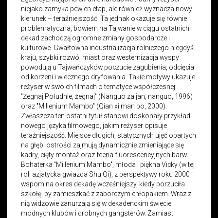
niejako zamyka pewien etap, ale również wyznacza nowy
kierunek – teraźniejszość. Ta jednak okazuje się równie
problematyczna, bowiem na Tajwanie w ciągu ostatnich
dekad zachodzą ogromne zmiany gospodarcze i
kulturowe. Gwałtowna industrializacja rolniczego niegdyś
kraju, szybki rozwój miast oraz westernizacja wyspy
powodują u Tajwańczyków poczucie zagubienia, odcięcia
od korzeni i wiecznego dryfowania. Takie motywy ukazuje
reżyser w swoich filmach o tematyce współczesnej:
"Żegnaj Południe, żegnaj" (Nanguo zaijan, nanguo, 1996)
oraz "Millenium Mambo" (Qian xi man po, 2000).
Zwłaszcza ten ostatni tytuł stanowi doskonały przykład
nowego języka filmowego, jakim reżyser opisuje
teraźniejszość. Miejsce długich, statycznych ujęć opartych
na głębi ostrości zajmują dynamicznie zmieniające się
kadry, cięty montaż oraz feeria fluorescencyjnych barw.
Bohaterka "Millenium Mambo", młoda i piękna Vicky (w tej
roli azjatycka gwiazda Shu Qi), z perspektywy roku 2000
wspomina okres dekadę wcześniejszy, kiedy porzuciła
szkołę, by zamieszkać z zaborczym chłopakiem. Wraz z
nią widzowie zanurzają się w dekadenckim świecie
modnych klubów i drobnych gangsterów. Zamiast