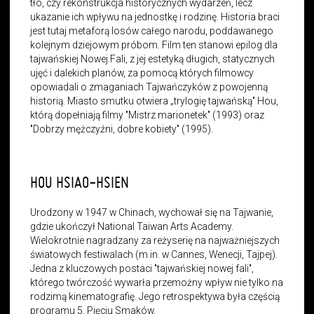
tło, czy rekonstrukcja historycznych wydarzeń, lecz
ukazanie ich wpływu na jednostkę i rodzinę. Historia braci
jest tutaj metaforą losów całego narodu, poddawanego
kolejnym dziejowym próbom. Film ten stanowi epilog dla
tajwańskiej Nowej Fali, z jej estetyką długich, statycznych
ujęć i dalekich planów, za pomocą których filmowcy
opowiadali o zmaganiach Tajwańczyków z powojenną
historią. Miasto smutku otwiera „trylogię tajwańską" Hou,
którą dopełniają filmy "Mistrz marionetek" (1993) oraz
"Dobrzy mężczyźni, dobre kobiety" (1995).
HOU HSIAO-HSIEN
Urodzony w 1947 w Chinach, wychował się na Tajwanie,
gdzie ukończył National Taiwan Arts Academy.
Wielokrotnie nagradzany za reżyserię na najważniejszych
światowych festiwalach (m.in. w Cannes, Wenecji, Tajpej).
Jedna z kluczowych postaci "tajwańskiej nowej fali",
którego twórczość wywarła przemożny wpływ nie tylko na
rodzimą kinematografię. Jego retrospektywa była częścią
programu 5. Pięciu Smaków.