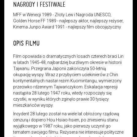
NAGRODY I FESTIWALE
MFF w Wenecji 1989 - Złoty Lew i Nagroda UNESCO,
Golden Horse FF 1989 - najlepszy aktor, najlepszy reżyser,
Kinema Junpo Award 1991 - najlepszy film obcojęzyczny
OPIS FILMU
Film opowiada o dramatycznych losach czterech braci Lin
w latach 1945-48, najbardziej burzliwym okresie w historii
Tajwanu. Przegrana Japonii zakończyła 50-letnią
okupację wyspy. Wraz z przybyciem uciekinierów z Chin
kontynentalnych nastał reżim Kuomintangu, wymierzony
przeciwko rdzennym Tajwańczykom. Eskalacja represji
nastąpiła 28 lutego 1947 roku, wtedy rozpoczęły się
czystki, w wyniku których zginęło prawie 30 tysięcy
mieszkańców wyspy.
Incydent 28 lutego został na wiele lat obłożony rządową
cenzurą i dopiero Hou Hsiao-hsien, po zniesieniu stanu
wyjątkowego w 1987 roku, jako pierwszy uczynił go
tematem swojego filmu. Reżysera nie interesuje polityczne