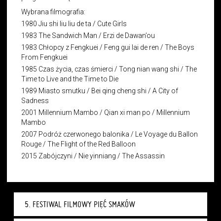
Wybrana filmografia:
1980 Jiu shi liu liu de ta / Cute Girls
1983 The Sandwich Man / Erzi de Dawan’ou
1983 Chłopcy z Fengkuei / Feng gui lai de ren / The Boys
From Fengkuei
1985 Czas życia, czas śmierci / Tong nian wang shi / The
Time to Live and the Time to Die
1989 Miasto smutku / Bei qing cheng shi / A City of
Sadness
2001 Millennium Mambo / Qian xi man po / Millennium
Mambo
2007 Podróż czerwonego balonika / Le Voyage du Ballon
Rouge / The Flight of the Red Balloon
2015 Zabójczyni / Nie yinniang / The Assassin
5. FESTIWAL FILMOWY PIĘĆ SMAKÓW