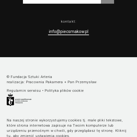
kontakt:
info@piecsmakow.pl
© Fundacja Sztuki Arteria
realizacja:
Pracownia Pakamera
+
Pan Przemysław
Regulamin serwisu
•
Polityka plików cookie
Na naszej stronie wykorzystujemy cookies tj. małe pliki tekstowe,
które strona internetowa zapisuje na Twoim komputerze lub
urządzeniu przenośnym w chwili, gdy przeglądasz tę stronę.
Kliknij
tu, aby zmienić ustawienia cookies
.