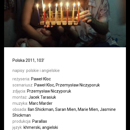
Polska 2011, 103’
napisy:
polskie i angielskie
reżyseria:
Paweł Kloc
scenariusz:
Paweł Kloc, Przemysław Niczyporuk
zdjęcia:
Przemysław Niczyporuk
montaż:
Jacek Tarasiuk
muzyka:
Marc Marder
obsada:
Ilan Shickman, Saran Mien, Marie Mien, Jasmine
Shickman
produkcja:
Parallax
język:
khmerski, angielski