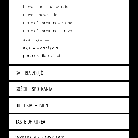
tajwan: hou hsiao-hsien
tajwan: nowa fala
taste of korea: nowe kino
taste of korea: noc grozy
sushi typhoon
azja w obiektywie
poranek dla dzieci
GALERIA ZDJĘĆ
GOŚCIE I SPOTKANIA
HOU HSIAO-HSIEN
TASTE OF KOREA
WYDARZENIA / WYSTAWY