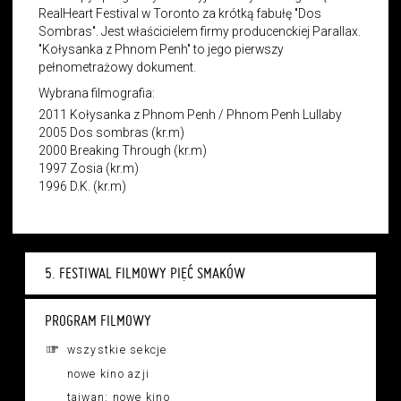
RealHeart Festival w Toronto za krótką fabułę "Dos
Sombras". Jest właścicielem firmy producenckiej Parallax.
"Kołysanka z Phnom Penh" to jego pierwszy
pełnometrażowy dokument.
Wybrana filmografia:
2011 Kołysanka z Phnom Penh / Phnom Penh Lullaby
2005 Dos sombras (kr.m)
2000 Breaking Through (kr.m)
1997 Zosia (kr.m)
1996 D.K. (kr.m)
5. FESTIWAL FILMOWY PIĘĆ SMAKÓW
PROGRAM FILMOWY
wszystkie sekcje
nowe kino azji
tajwan: nowe kino