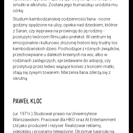
smutki w alkoholu. Została jego tłumaczką i urodziła mu
córkę.
Studium kambodżańskiej codzienności Ilana - nocne
godziny spędzone na ulicy, opieka nad dzieckiem, kłótnie
z Saran, czy wyprawa na prowincję do jej rodziny -
posłużyło twórcom filmu jako pretekst. W centrum tej
emocjonalnie i kulturowo złożonej historii leży trudny los
kambodżańskich dzieci. Pochodzące z różnych związków,
przechowywane u dalekich krewnych na wsi, albo w
rodzinach zastępczych, sprzedawane do adopcji, czy
prostytucji przez ledwo wiążące koniec z końcem matki,
stają się żywym towarem. Marzenia Ilana zderzą się z
okrutną
PAWEŁ KLOC
(ur. 1971r.) Studiował prawo na Uniwersytecie
Warszawskim. Pracował dla HBO oraz At Entertainment
Ltd jako producent i reżyser. Realizował reklamy,
videoklipy i programy telewizyjne. Otrzymał nagrodę na