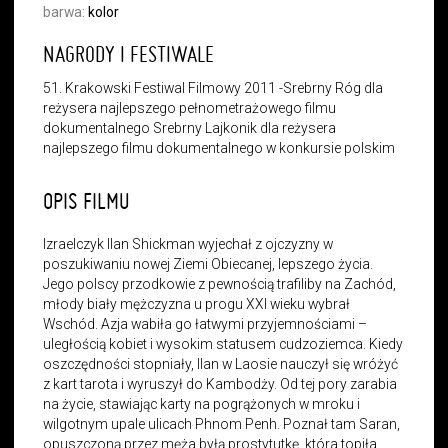
barwa:
kolor
NAGRODY I FESTIWALE
51. Krakowski Festiwal Filmowy 2011 -Srebrny Róg dla
reżysera najlepszego pełnometrażowego filmu
dokumentalnego Srebrny Lajkonik dla reżysera
najlepszego filmu dokumentalnego w konkursie polskim
OPIS FILMU
Izraelczyk Ilan Shickman wyjechał z ojczyzny w
poszukiwaniu nowej Ziemi Obiecanej, lepszego życia.
Jego polscy przodkowie z pewnością trafiliby na Zachód,
młody biały mężczyzna u progu XXI wieku wybrał
Wschód. Azja wabiła go łatwymi przyjemnościami –
uległością kobiet i wysokim statusem cudzoziemca. Kiedy
oszczędności stopniały, Ilan w Laosie nauczył się wróżyć
z kart tarota i wyruszył do Kambodży. Od tej pory zarabia
na życie, stawiając karty na pogrążonych w mroku i
wilgotnym upale ulicach Phnom Penh. Poznał tam Saran,
opuszczoną przez męża byłą prostytutkę, która topiła