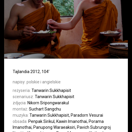
Tajlandia 2012, 104’
napisy:
polskie i angielskie
reżyseria:
Tanwarin Sukkhapisit
scenariusz:
Tanwarin Sukkhapisit
zdjęcia:
Nikorn Sripongwarakul
montaż:
Suchart Sangchu
muzyka:
Tanwarin Sukkhapisit, Paradorn Vesurai
obsada:
Penpak Sirikul, Kawin Imanothai, Porama
Imanothai, Panupong Waraeaksiri, Pavich Subrungroj