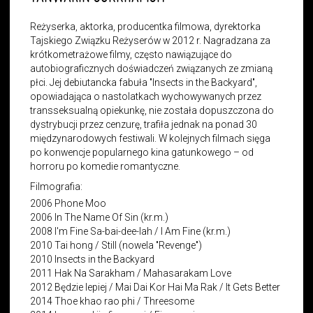
Reżyserka, aktorka, producentka filmowa, dyrektorka
Tajskiego Związku Reżyserów w 2012 r. Nagradzana za
krótkometrażowe filmy, często nawiązujące do
autobiograficznych doświadczeń związanych ze zmianą
płci. Jej debiutancka fabuła "Insects in the Backyard",
opowiadająca o nastolatkach wychowywanych przez
transseksualną opiekunkę, nie została dopuszczona do
dystrybucji przez cenzurę, trafiła jednak na ponad 30
międzynarodowych festiwali. W kolejnych filmach sięga
po konwencje popularnego kina gatunkowego – od
horroru po komedie romantyczne.
Filmografia:
2006 Phone Moo
2006 In The Name Of Sin (kr.m.)
2008 I'm Fine Sa-bai-dee-lah / I Am Fine (kr.m.)
2010
Tai hong /
Still (nowela "Revenge")
2010
Insects in the Backyard
2011
Hak Na Sarakham / Mahasarakam Love
2012 Będzie lepiej / Mai Dai Kor Hai Ma Rak / It Gets Better
2014 Thoe khao rao phi / Threesome