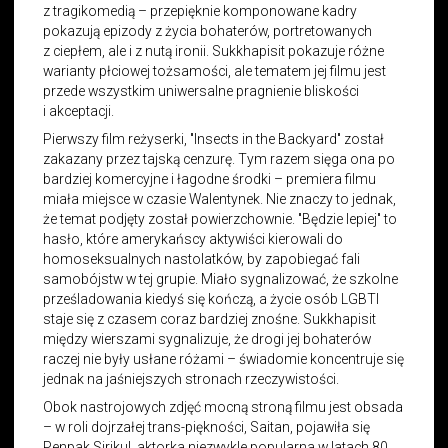
z tragikomedią – przepięknie komponowane kadry
pokazują epizody z życia bohaterów, portretowanych
z ciepłem, ale i z nutą ironii. Sukkhapisit pokazuje różne
warianty płciowej tożsamości, ale tematem jej filmu jest
przede wszystkim uniwersalne pragnienie bliskości
i akceptacji.
Pierwszy film reżyserki, "Insects in the Backyard" został
zakazany przez tajską cenzurę. Tym razem sięga ona po
bardziej komercyjne i łagodne środki – premiera filmu
miała miejsce w czasie Walentynek. Nie znaczy to jednak,
że temat podjęty został powierzchownie. "Będzie lepiej" to
hasło, które amerykańscy aktywiści kierowali do
homoseksualnych nastolatków, by zapobiegać fali
samobójstw w tej grupie. Miało sygnalizować, że szkolne
prześladowania kiedyś się kończą, a życie osób LGBTI
staje się z czasem coraz bardziej znośne. Sukkhapisit
między wierszami sygnalizuje, że drogi jej bohaterów
raczej nie były usłane różami – świadomie koncentruje się
jednak na jaśniejszych stronach rzeczywistości.
Obok nastrojowych zdjęć mocną stroną filmu jest obsada
– w roli dojrzałej trans-piękności, Saitan, pojawiła się
Penpak Sirikul, aktorka niezwykle popularna w latach 80.