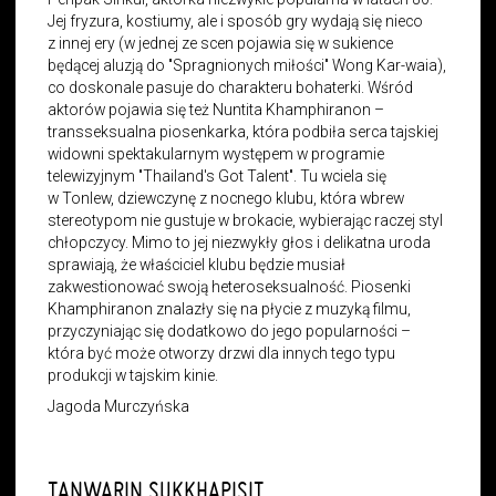
Jej fryzura, kostiumy, ale i sposób gry wydają się nieco
z innej ery (w jednej ze scen pojawia się w sukience
będącej aluzją do "Spragnionych miłości" Wong Kar-waia),
co doskonale pasuje do charakteru bohaterki. Wśród
aktorów pojawia się też Nuntita Khamphiranon –
transseksualna piosenkarka, która podbiła serca tajskiej
widowni spektakularnym występem w programie
telewizyjnym "Thailand's Got Talent". Tu wciela się
w Tonlew, dziewczynę z nocnego klubu, która wbrew
stereotypom nie gustuje w brokacie, wybierając raczej styl
chłopczycy. Mimo to jej niezwykły głos i delikatna uroda
sprawiają, że właściciel klubu będzie musiał
zakwestionować swoją heteroseksualność. Piosenki
Khamphiranon znalazły się na płycie z muzyką filmu,
przyczyniając się dodatkowo do jego popularności –
która być może otworzy drzwi dla innych tego typu
produkcji w tajskim kinie.
Jagoda Murczyńska
TANWARIN SUKKHAPISIT