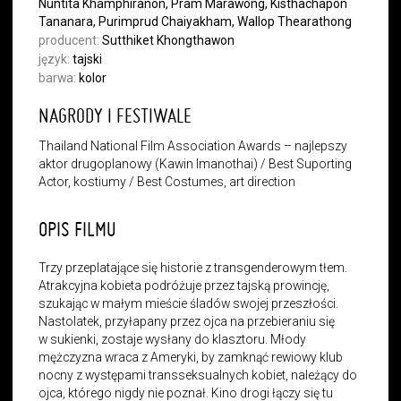
Nuntita Khamphiranon, Pram Marawong, Kisthachapon
Tananara, Purimprud Chaiyakham, Wallop Thearathong
producent:
Sutthiket Khongthawon
język:
tajski
barwa:
kolor
NAGRODY I FESTIWALE
Thailand National Film Association Awards – najlepszy
aktor drugoplanowy (Kawin Imanothai) / Best Suporting
Actor, kostiumy / Best Costumes, art direction
OPIS FILMU
Trzy przeplatające się historie z transgenderowym tłem.
Atrakcyjna kobieta podróżuje przez tajską prowincję,
szukając w małym mieście śladów swojej przeszłości.
Nastolatek, przyłapany przez ojca na przebieraniu się
w sukienki, zostaje wysłany do klasztoru. Młody
mężczyzna wraca z Ameryki, by zamknąć rewiowy klub
nocny z występami transseksualnych kobiet, należący do
ojca, którego nigdy nie poznał. Kino drogi łączy się tu