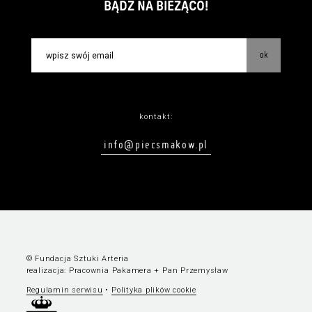
BĄDŹ NA BIEŻĄCO!
ok
kontakt:
info@piecsmakow.pl
© Fundacja Sztuki Arteria
realizacja:
Pracownia Pakamera
+
Pan Przemysław
Regulamin serwisu
•
Polityka plików cookie