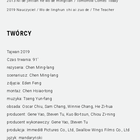
2013 Ni de jintian he wo de mingtian / Tomorrow Comes Today
2019 Nauczyciel / Wo de linghun shi ai zuo de / The Teacher
TWÓRCY
Tajwan 2019
Czas trwania:
91’
reżyseria:
Chen Ming-lang
scenariusz:
Chen Ming-lang
zdjęcia:
Eden Feng
montaż:
Chen Hsiao-tong
muzyka:
Tseng Yun-fang
obsada:
Oscar Chiu, Sam Chang, Winnie Chang, He Zi-hua
producent:
Gene Yao, Steven Tu, Kuo Bo-tsun, Chiou Zi-ning
producent wykonawczy:
Gene Yao, Steven Tu
produkcja:
Immedi8 Pictures Co., Ltd, Swallow Wings Films Co., Ltd
język:
mandaryński