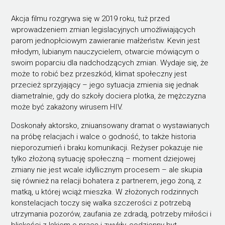
Akcja filmu rozgrywa się w 2019 roku, tuż przed
wprowadzeniem zmian legislacyjnych umożliwiających
parom jednopłciowym zawieranie małżeństw. Kevin jest
młodym, lubianym nauczycielem, otwarcie mówiącym o
swoim poparciu dla nadchodzących zmian. Wydaje się, że
może to robić bez przeszkód, klimat społeczny jest
przecież sprzyjający – jego sytuacja zmienia się jednak
diametralnie, gdy do szkoły dociera plotka, że mężczyzna
może być zakażony wirusem HIV.
Doskonały aktorsko, zniuansowany dramat o wystawianych
na próbę relacjach i walce o godność, to także historia
nieporozumień i braku komunikacji. Reżyser pokazuje nie
tylko złożoną sytuację społeczną – moment dziejowej
zmiany nie jest wcale idyllicznym procesem – ale skupia
się również na relacji bohatera z partnerem, jego żoną, z
matką, u której wciąż mieszka. W złożonych rodzinnych
konstelacjach toczy się walka szczerości z potrzebą
utrzymania pozorów, zaufania ze zdradą, potrzeby miłości i
bliskości z lękiem o pracę i zwykły, codzienny byt.