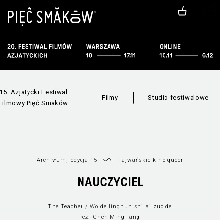
15. Azjatycki Festiwal
Filmy
Studio festiwalowe
Filmowy Pięć Smaków
Archiwum, edycja 15
Tajwańskie kino queer
Filmy dostępn
Wszystkie sekcje
NAUCZYCIEL
online
The Teacher / Wo de linghun shi ai zuo de
reż. Chen Ming-lang