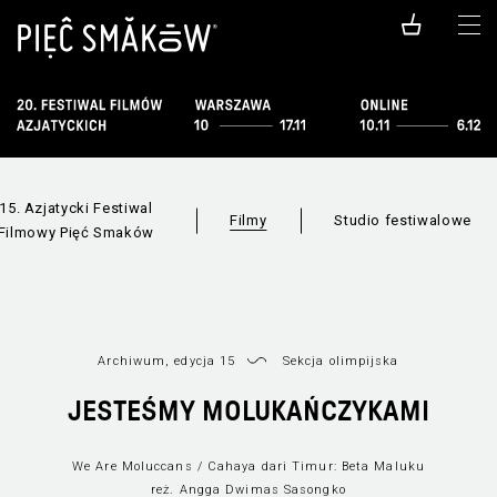
15. Azjatycki Festiwal
Filmy
Studio festiwalowe
Filmowy Pięć Smaków
Archiwum, edycja 15
Sekcja olimpijska
Filmy dostępn
Wszystkie sekcje
JESTEŚMY MOLUKAŃCZYKAMI
online
We Are Moluccans / Cahaya dari Timur: Beta Maluku
reż. Angga Dwimas Sasongko