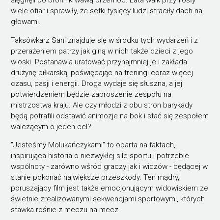
sięgnęli po broń i krwawą przemoc. Lata walk przyniosły
wiele ofiar i sprawiły, że setki tysięcy ludzi straciły dach na
głowami.
Taksówkarz Sani znajduje się w środku tych wydarzeń i z
przerażeniem patrzy jak giną w nich także dzieci z jego
wioski. Postanawia uratować przynajmniej je i zakłada
drużynę piłkarską, poświęcając na treningi coraz więcej
czasu, pasji i energii. Droga wydaje się słuszna, a jej
potwierdzeniem będzie zaproszenie zespołu na
mistrzostwa kraju. Ale czy młodzi z obu stron barykady
będą potrafili odstawić animozje na bok i stać się zespołem
walczącym o jeden cel?
"Jesteśmy Molukańczykami" to oparta na faktach,
inspirująca historia o niezwykłej sile sportu i potrzebie
wspólnoty - zarówno wśród graczy jak i widzów - będącej w
stanie pokonać największe przeszkody. Ten mądry,
poruszający film jest także emocjonującym widowiskiem ze
świetnie zrealizowanymi sekwencjami sportowymi, których
stawka rośnie z meczu na mecz.