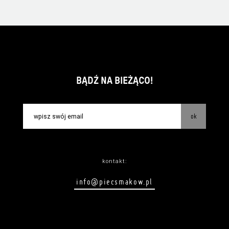
BĄDŹ NA BIEŻĄCO!
ok
kontakt:
info@piecsmakow.pl