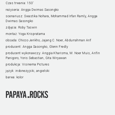
Czas trwania:
150’
reżyseria:
Angga Dwimas Sasongko
scenariusz:
Swastika Nohara, Mohammad Irfan Ramly, Angga
Dwimas Sasongko
zdjęcia:
Roby Taswin
montaż:
Yoga Krispratama
obsada:
Chicco Jerikho, Jajang C. Noer, Abdurrahman Arif
producent:
Angga Sasongko, Glenn Fredly
producent wykonawczy:
Anggia Kharisma, M. Noer Muis, Arifin
Panigoro, Yoris Sebastian, Gita Wiryawan
produkcja:
Visinema Pictures
język:
indonezyjski, angielski
barwa:
kolor