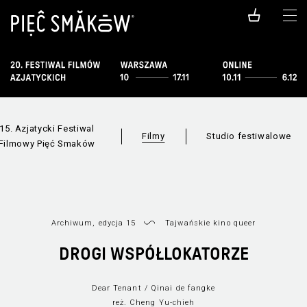
15. Azjatycki Festiwal
Filmy
Studio festiwalowe
Filmowy Pięć Smaków
Archiwum, edycja 15
Tajwańskie kino queer
Filmy dostępn
DROGI WSPÓŁLOKATORZE
Wszystkie sekcje
online
Dear Tenant / Qinai de fangke
reż. Cheng Yu-chieh