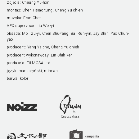
zdjęcia:
Cheung Yu-hon
montaż:
Chen Hsiao-tung, Cheng Yu-chieh
muzyka:
Fran Chen
VFX supervisor:
Liu Wei-yi
obsada:
Mo Tzu-yi, Chen Shu-fang, Bai Run-yin, Jay Shih, Yao Chun-
yao
producent:
Yang Ya-che, Cheng Yu-chieh
producent wykonawczy:
Lin Shih-ken
produkcja:
FiLMOSA Ltd
język:
mandaryński, minnan
barwa:
kolor