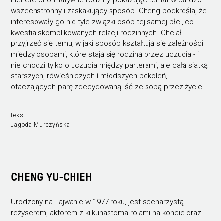
nieheteronormatywne rodziny, pokazując temat w bardzo
wszechstronny i zaskakujący sposób. Cheng podkreśla, że
interesowały go nie tyle związki osób tej samej płci, co
kwestia skomplikowanych relacji rodzinnych. Chciał
przyjrzeć się temu, w jaki sposób kształtują się zależności
między osobami, które stają się rodziną przez uczucia - i
nie chodzi tylko o uczucia między parterami, ale całą siatką
starszych, rówieśniczych i młodszych pokoleń,
otaczających parę zdecydowaną iść ze sobą przez życie.
tekst:
Jagoda Murczyńska
CHENG YU-CHIEH
Urodzony na Tajwanie w 1977 roku, jest scenarzystą,
reżyserem, aktorem z kilkunastoma rolami na koncie oraz