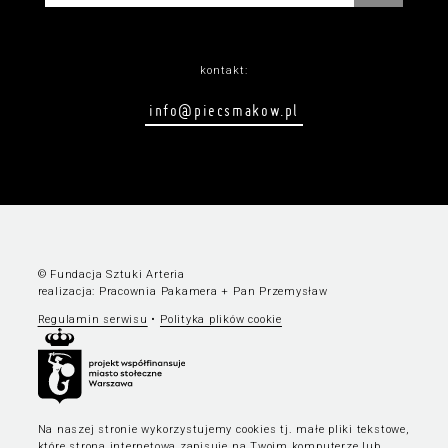
kontakt:
info@piecsmakow.pl
© Fundacja Sztuki Arteria
realizacja:
Pracownia Pakamera
+
Pan Przemysław
Regulamin serwisu
•
Polityka plików cookie
Na naszej stronie wykorzystujemy cookies tj. małe pliki tekstowe,
które strona internetowa zapisuje na Twoim komputerze lub