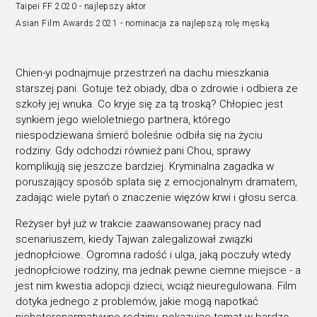
Taipei FF 2020 - najlepszy aktor
Asian Film Awards 2021 - nominacja za najlepszą rolę męską
Chien-yi podnajmuje przestrzeń na dachu mieszkania
starszej pani. Gotuje też obiady, dba o zdrowie i odbiera ze
szkoły jej wnuka. Co kryje się za tą troską? Chłopiec jest
synkiem jego wieloletniego partnera, którego
niespodziewana śmierć boleśnie odbiła się na życiu
rodziny. Gdy odchodzi również pani Chou, sprawy
komplikują się jeszcze bardziej. Kryminalna zagadka w
poruszający sposób splata się z emocjonalnym dramatem,
zadając wiele pytań o znaczenie więzów krwi i głosu serca.
Reżyser był już w trakcie zaawansowanej pracy nad
scenariuszem, kiedy Tajwan zalegalizował związki
jednopłciowe. Ogromna radość i ulga, jaką poczuły wtedy
jednopłciowe rodziny, ma jednak pewne ciemne miejsce - a
jest nim kwestia adopcji dzieci, wciąż nieuregulowana. Film
dotyka jednego z problemów, jakie mogą napotkać