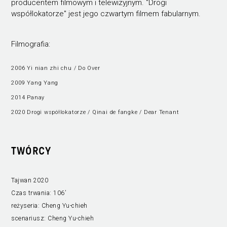
producentem filmowym i telewizyjnym. "Drogi
współlokatorze" jest jego czwartym filmem fabularnym.
Filmografia:
2006 Yi nian zhi chu / Do Over
2009 Yang Yang
2014 Panay
2020 Drogi współlokatorze / Qinai de fangke / Dear Tenant
TWÓRCY
Tajwan 2020
Czas trwania:
106’
reżyseria:
Cheng Yu-chieh
scenariusz:
Cheng Yu-chieh