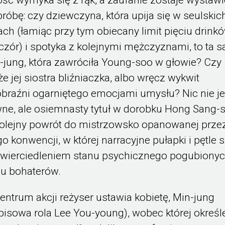
próbę: czy dziewczyna, która upija się w seulskic
ach (łamiąc przy tym obiecany limit pięciu drink
czór) i spotyka z kolejnymi mężczyznami, to ta 
-jung, która zawróciła Young-soo w głowie? Czy
e jej siostra bliźniaczka, albo wręcz wykwit
braźni ogarniętego emocjami umysłu? Nic nie je
ne, ale osiemnasty tytuł w dorobku Hong Sang-
kolejny powrót do mistrzowsko opanowanej prze
go konwencji, w której narracyjne pułapki i pętle 
wierciedleniem stanu psychicznego pogubiony
iu bohaterów.
entrum akcji reżyser ustawia kobietę, Min-jung
pisowa rola Lee You-young), wobec której określ