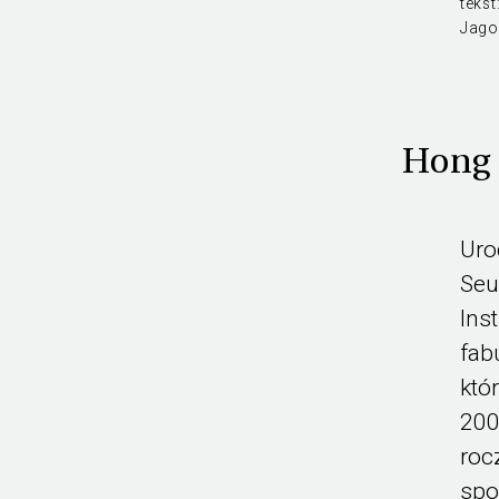
tekst
Jago
Hong 
Uro
Seu
Ins
fab
któ
200
roc
spo