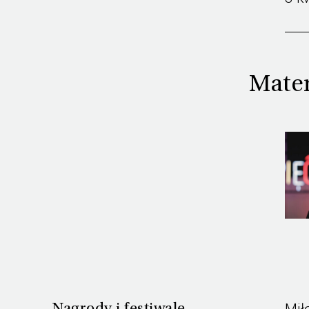
Mater
Mił