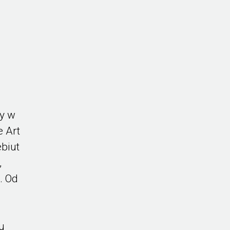
y w
e Art
ebiut
,
. Od
u