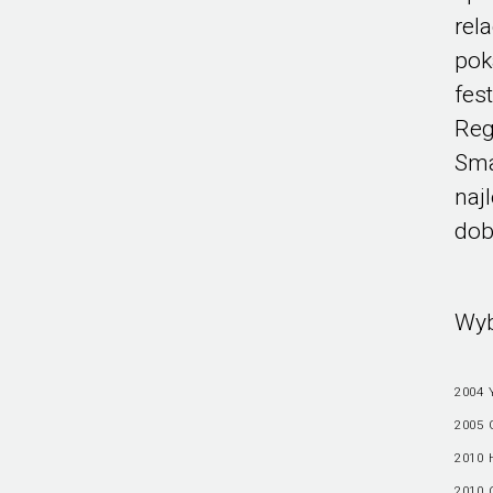
rel
pok
fes
Reg
Sma
naj
dob
Wyb
2004 
2005 
2010 
2010 