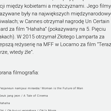
acji między kobietami a mężczyznami. Jego filmy
azywane były na największych międzynarodowy
tiwalach; w Cannes otrzymał nagrodę Un Certain
ard za film "Hahaha" (pokazywany na 5. Pięciu
kach). W 2015 otrzymał Złotego Lamparta za
lepszą reżyserię na MFF w Locarno za film "Tera
rze, wtedy źle".
rana filmografia:
Yeojaneun namjaui miraeda/ Woman is the Future of Man
Geuk jang jeon / A Tale of Cinema
Hahaha
Oki / Ok-hui-ui yeonghwa / Oki's Movie