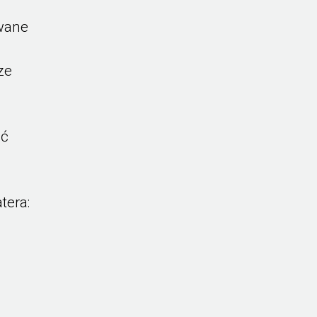
wane
ze
ść
tera: