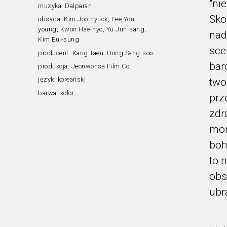
"ni
muzyka:
Dalparan
Sko
obsada:
Kim Joo-hyuck, Lee You-
young, Kwon Hae-hyo, Yu Jun-sang,
nad
Kim Eui-sung
sce
producent:
Kang Taeu, Hong Sang-soo
bar
produkcja:
Jeonwonsa Film Co.
język:
koreański
two
barwa:
kolor
prz
zdr
mon
boh
to 
obs
ubr