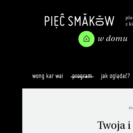
wong kar wai
program
jak oglądać?
P
Twoja i