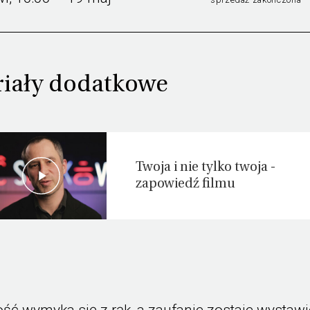
iały dodatkowe
Twoja i nie tylko twoja -
zapowiedź filmu
ość wymyka się z rąk, a zaufanie zostaje wystaw