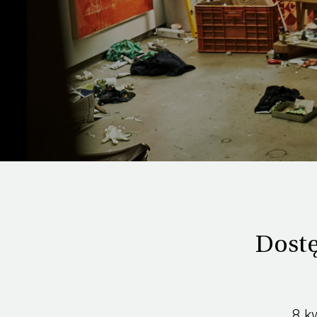
Dostę
8 k