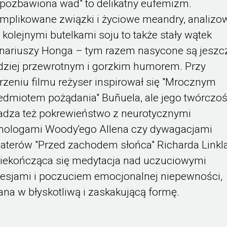
epozbawiona wad" to delikatny eufemizm.
mplikowane związki i życiowe meandry, analizo
 kolejnymi butelkami soju to także stały wątek
nariuszy Honga – tym razem nasycone są jeszc
dziej przewrotnym i gorzkim humorem. Przy
rzeniu filmu reżyser inspirował się "Mrocznym
edmiotem pożądania" Buñuela, ale jego twórczo
adza też pokrewieństwo z neurotycznymi
ologami Woody'ego Allena czy dywagacjami
aterów "Przed zachodem słońca" Richarda Linkla
niekończąca się medytacja nad uczuciowymi
esjami i poczuciem emocjonalnej niepewności,
ana w błyskotliwą i zaskakującą formę.