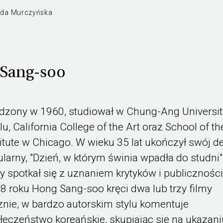
:
da Murczyńska
Sang-soo
dzony w 1960, studiował w Chung-Ang Universit
lu, California College of the Art oraz School of th
titute w Chicago. W wieku 35 lat ukończył swój d
ularny, "Dzień, w którym świnia wpadła do studni"
ry spotkał się z uznaniem krytyków i publiczności
8 roku Hong Sang-soo kręci dwa lub trzy filmy
znie, w bardzo autorskim stylu komentuje
łeczeństwo koreańskie, skupiając się na ukazani