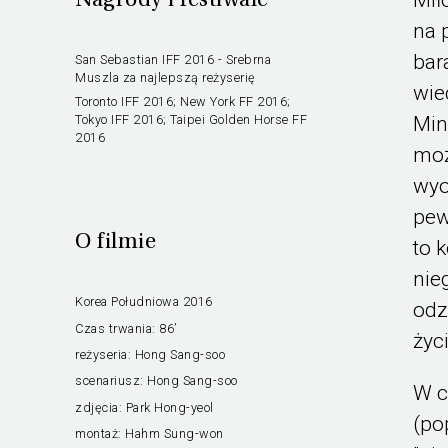
Nagrody i festiwale
na 
bar
San Sebastian IFF 2016 - Srebrna
Muszla za najlepszą reżyserię
wie
Toronto IFF 2016; New York FF 2016;
Min
Tokyo IFF 2016; Taipei Golden Horse FF
2016
moż
wyo
pew
O filmie
to 
nie
Korea Południowa 2016
odz
Czas trwania:
86’
życ
reżyseria:
Hong Sang-soo
scenariusz:
Hong Sang-soo
W c
zdjęcia:
Park Hong-yeol
(po
montaż:
Hahm Sung-won