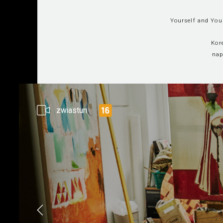
Yourself and You
Kor
nap
zwiastun