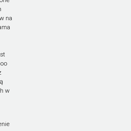
h
ów na
sama
st
soo
z
są
ch w
enie