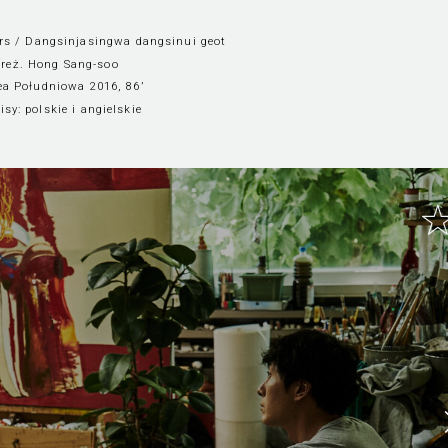
rs / Dangsinjasingwa dangsinui geot
reż. Hong Sang-soo
ea Południowa 2016, 86’
isy:
polskie i angielskie