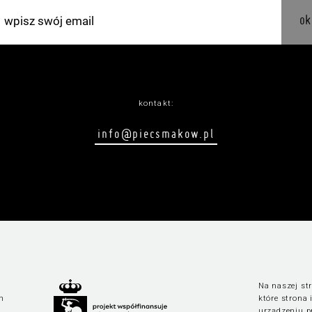
ok
kontakt:
info@piecsmakow.pl
Na naszej str
n
które strona
urządzeniu p