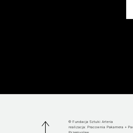
© Fundacja Sztuki Arteria
realizacja:
Pracownia Pakamera
+
Pa
Przemysław