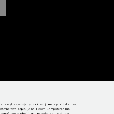
onie wykorzystujemy cookies tj. małe pliki tekstowe,
 internetowa zapisuje na Twoim komputerze lub
rzenośnym w chwili, gdy przeglądasz tę stronę.