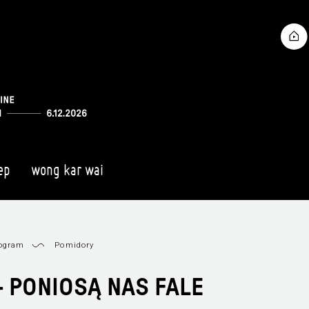
ep
wong kar wai
ogram
Pomidory
 PONIOSĄ NAS FALE