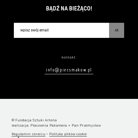
BĄDŹ NA BIEŻĄCO!
ok
kontakt:
info@piecsmakow.pl
© Fundacja Sztuki Arteria
realizacja:
Pracownia Pakamera
+
Pan Przemysław
Regulamin serwisu
•
Polityka plików cookie